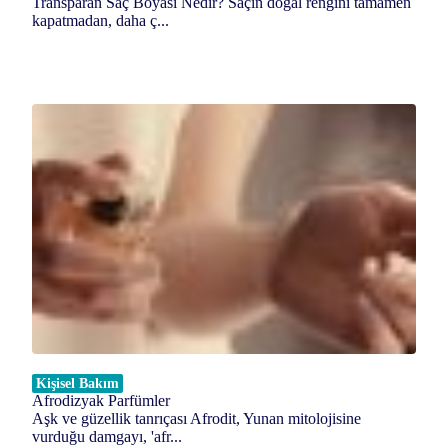
Transparan Saç Boyası Nedir? Saçın doğal rengini tamamen
kapatmadan, daha ç...
Kişisel Bakım
Afrodizyak Parfümler
Aşk ve güzellik tanrıçası Afrodit, Yunan mitolojisine
vurduğu damgayı, 'afr...