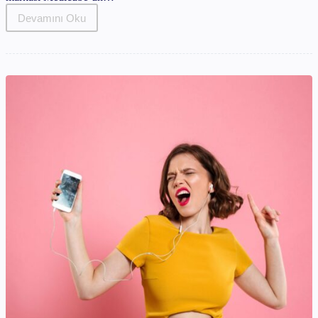
Devamını Oku
Medicube
Age-
R
Booster
Pro
Nedir?
Evde
Klinik
Etki
Yaratan
Bu
Cihaz
Hakkında
Bilmen
Gereken
Her
Şey