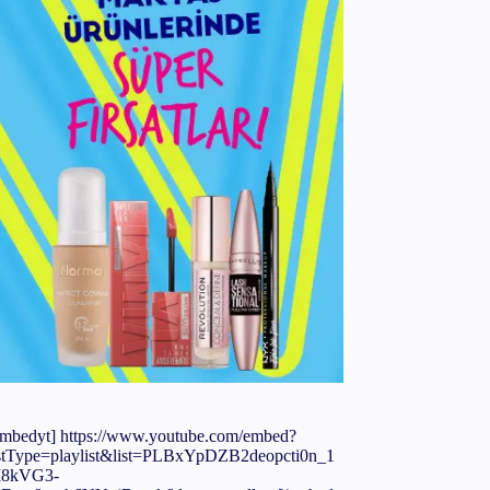
embedyt] https://www.youtube.com/embed?
istType=playlist&list=PLBxYpDZB2deopcti0n_1
8kVG3-