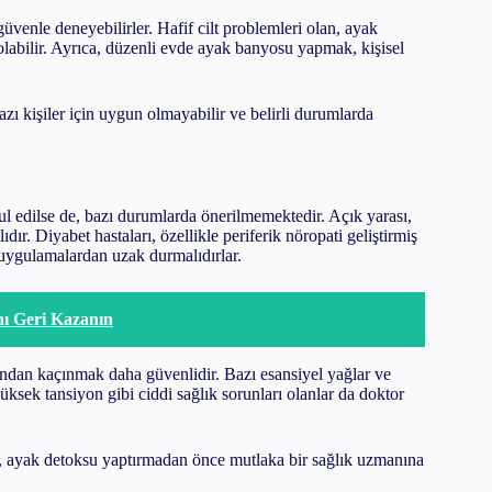
üvenle deneyebilirler. Hafif cilt problemleri olan, ayak
olabilir. Ayrıca, düzenli evde ayak banyosu yapmak, kişisel
zı kişiler için uygun olmayabilir ve belirli durumlarda
l edilse de, bazı durumlarda önerilmemektedir. Açık yarası,
dır. Diyabet hastaları, özellikle periferik nöropati geliştirmiş
u uygulamalardan uzak durmalıdırlar.
ını Geri Kazanın
ndan kaçınmak daha güvenlidir. Bazı esansiyel yağlar ve
yüksek tansiyon gibi ciddi sağlık sorunları olanlar da doktor
, ayak detoksu yaptırmadan önce mutlaka bir sağlık uzmanına