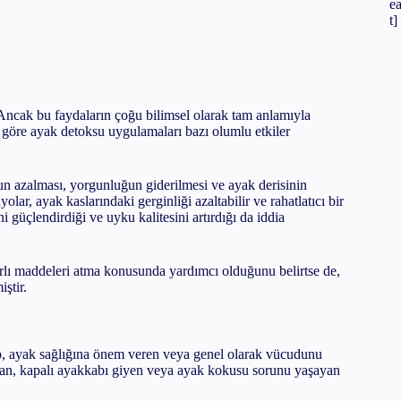
e
t]
Ancak bu faydaların çoğu bilimsel olarak tam anlamıyla
e göre ayak detoksu uygulamaları bazı olumlu etkiler
n azalması, yorgunluğun giderilmesi ve ayak derisinin
ar, ayak kaslarındaki gerginliği azaltabilir ve rahatlatıcı bir
ni güçlendirdiği ve uyku kalitesini artırdığı da iddia
rarlı maddeleri atma konusunda yardımcı olduğunu belirtse de,
ştir.
ip, ayak sağlığına önem veren veya genel olarak vücudunu
kalan, kapalı ayakkabı giyen veya ayak kokusu sorunu yaşayan