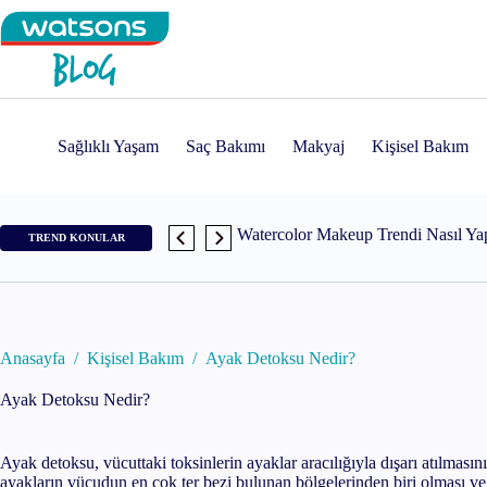
Skip
to
content
Medicube Age-R Booster Pro Nedir
Sağlıklı Yaşam
Saç Bakımı
Makyaj
Kişisel Bakım
Messy Girl Makyajı Nedir? Adım Ad
Watercolor Makeup Trendi Nasıl Yap
TREND KONULAR
Cloud Skin Makyajı İçin En İyi Ürü
Skin Cycling Nasıl Yapılır? Adım A
Anasayfa
/
Kişisel Bakım
/
Ayak Detoksu Nedir?
Ayak Detoksu Nedir?
Tomato Red Nails Trendi
Ayak detoksu, vücuttaki toksinlerin ayaklar aracılığıyla dışarı atılması
Vanilla Girl Makyajı Nedir ve Nasıl 
ayakların vücudun en çok ter bezi bulunan bölgelerinden biri olması ve