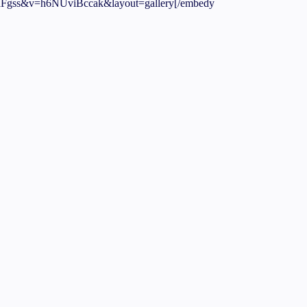
aFgss&v=h6NUviBccak&layout=gallery[/embedy