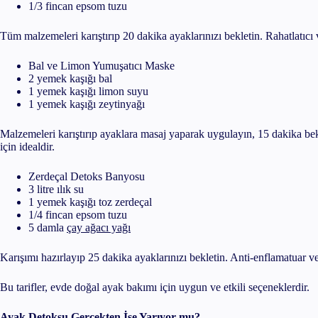
1/3 fincan epsom tuzu
Tüm malzemeleri karıştırıp 20 dakika ayaklarınızı bekletin. Rahatlatıcı ve
Bal ve Limon Yumuşatıcı Maske
2 yemek kaşığı bal
1 yemek kaşığı limon suyu
1 yemek kaşığı zeytinyağı
Malzemeleri karıştırıp ayaklara masaj yaparak uygulayın, 15 dakika bekl
için idealdir.
Zerdeçal Detoks Banyosu
3 litre ılık su
1 yemek kaşığı toz zerdeçal
1/4 fincan epsom tuzu
5 damla
çay ağacı yağı
Karışımı hazırlayıp 25 dakika ayaklarınızı bekletin. Anti-enflamatuar ve 
Bu tarifler, evde doğal ayak bakımı için uygun ve etkili seçeneklerdir.
Ayak Detoksu Gerçekten İşe Yarıyor mu?