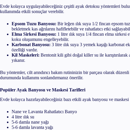
Evde kolayca uygulayabileceğiniz çeşitli ayak detoksu yöntemleri bul
kullanımda etkili sonuçlar verebilir.
Epsom Tuzu Banyosu:
Bir leğen ılık suya 1/2 fincan epsom tuz
bekletmek kas ağrılarını hafifletebilir ve rahatlatıcı etki sağlayabil
Elma Sirkesi Banyosu:
1 litre ılık suya 1/4 fincan elma sirkesi
koku oluşumunu engelleyebilir.
Karbonat Banyosu:
3 litre ılık suya 3 yemek kaşığı karbonat 
özelliği vardır.
Kil Maskeleri:
Bentonit kili gibi doğal killer su ile karıştırılara
yıkanır.
Bu yöntemler, cilt arındırıcı bakım rutininizin bir parçası olarak düzen
durumunda kullanımı sonlandırmanız önerilir.
Popüler Ayak Banyosu ve Maskesi Tarifleri
Evde kolayca hazırlayabileceğiniz bazı etkili ayak banyosu ve maskesi ta
Nane ve Lavanta Rahatlatıcı Banyo
4 litre ılık su
5-6 damla nane yağı
5-6 damla lavanta yağı