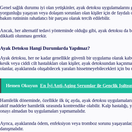
Genel sağlık durumu iyi olan yetişkinler, ayak detoksu uygulamalarını g
yorgunluğu yaşayan veya dolaşım sorunları olan kişiler için de faydalı 
bakım rutininin rahatlatıcı bir parçası olarak tercih edilebilir.
Ancak, her alternatif tedavi yönteminde olduğu gibi, ayak detoksu da ba
dikkatli olunması gerekir.
Ayak Detoksu Hangi Durumlarda Yapılmaz?
Ayak detoksu, her ne kadar genellikle güvenli bir uygulama olarak kabu
kesik veya ciddi cilt hastalıkları olan kişiler, ayak detoksundan kaçınmalı
olanlar, ayaklarında oluşabilecek yaraları hissetmeyebilecekleri için b
Hemen Okuyun
En İyi Anti-Aging Serumlar ile Gençlik Işıltıs
Hamilelik döneminde, özellikle ilk üç ayda, ayak detoksu uygulamaları
aktif maddeler hamilelik sırasında kontrendike olabilir. Kalp hastalığı, 
onayı almadan bu uygulamaları yapmamalıdır.
Ayrıca, ayaklarında ödem, enfeksiyon veya tromboz sorunu yaşayanlar
danışmalıdır.