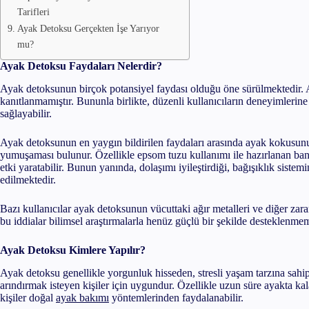
Tarifleri
Ayak Detoksu Gerçekten İşe Yarıyor
mu?
Ayak Detoksu Faydaları Nelerdir?
Ayak detoksunun birçok potansiyel faydası olduğu öne sürülmektedir. 
kanıtlanmamıştır. Bununla birlikte, düzenli kullanıcıların deneyimlerin
sağlayabilir.
Ayak detoksunun en yaygın bildirilen faydaları arasında ayak kokusunu
yumuşaması bulunur. Özellikle epsom tuzu kullanımı ile hazırlanan banyol
etki yaratabilir. Bunun yanında, dolaşımı iyileştirdiği, bağışıklık sistemi
edilmektedir.
Bazı kullanıcılar ayak detoksunun vücuttaki ağır metalleri ve diğer za
bu iddialar bilimsel araştırmalarla henüz güçlü bir şekilde desteklenmemi
Ayak Detoksu Kimlere Yapılır?
Ayak detoksu genellikle yorgunluk hisseden, stresli yaşam tarzına sah
arındırmak isteyen kişiler için uygundur. Özellikle uzun süre ayakta 
kişiler doğal
ayak bakımı
yöntemlerinden faydalanabilir.