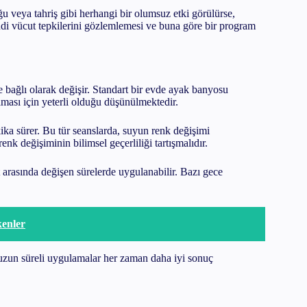
ğu veya tahriş gibi herhangi bir olumsuz etki görülürse,
endi vücut tepkilerini gözlemlemesi ve buna göre bir program
e bağlı olarak değişir. Standart bir evde ayak banyosu
aması için yeterli olduğu düşünülmektedir.
ka sürer. Bu tür seanslarda, suyun renk değişimi
nk değişiminin bilimsel geçerliliği tartışmalıdır.
t arasında değişen sürelerde uygulanabilir. Bazı gece
enler
 uzun süreli uygulamalar her zaman daha iyi sonuç