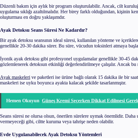
Düzenli bakım için aylık bir program oluşturulabilir. Ancak, cilt kurulu
uygulama sıklığı azaltılmalıdır. Her birey farklı olduğundan, kişinin k
oluşturması en doğru yaklaşımdır.
Ayak Detoksu Seans Süresi Ne Kadardır?
Bir ayak detoksu seansının ideal süresi, kullanılan yönteme ve içerikler
genellikle 20-30 dakika sürer. Bu süre, vücudun toksinleri atmaya başl
İyonik ayak detoksu gibi profesyonel uygulamalar genellikle 30-45 daki
gözlemlenerek detoksun etkinliği değerlendirilmeye çalışılır. Ancak bu re
Ayak maskeleri
ve paketleri ise ürüne bağlı olarak 15 dakika ile bir saa
maskeleri ise uyku boyunca ayakta kalacak şekilde tasarlanmıştır.
Hemen Okuyun
Güneş Kremi Seçerken Dikkat Edilmesi Gerek
Seans süresi ne olursa olsun, önerilen sürelere uymak önemlidir. Daha
vermeyeceği gibi, ciltte kuruma veya tahrişe neden olabilir.
Evde Uygulanabilecek Ayak Detoksu Yöntemleri