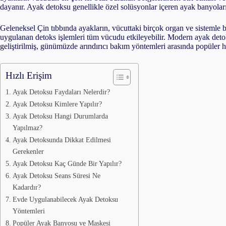
dayanır. Ayak detoksu genellikle özel solüsyonlar içeren ayak banyoları,
Hailey Bieber’ın Cinnamon Girl Mak
Geleneksel Çin tıbbında ayakların, vücuttaki birçok organ ve sistemle b
uygulanan detoks işlemleri tüm vücudu etkileyebilir. Modern ayak deto
Everything Shower Nedir ve Nasıl Y
geliştirilmiş, günümüzde arındırıcı bakım yöntemleri arasında popüler ha
Sunburn Blush Nedir ve Nasıl Yapıl
Hızlı Erişim
Ayak Detoksu Faydaları Nelerdir?
Ayak Detoksu Kimlere Yapılır?
Ayak Detoksu Hangi Durumlarda
Yapılmaz?
Ayak Detoksunda Dikkat Edilmesi
Gerekenler
Ayak Detoksu Kaç Günde Bir Yapılır?
Ayak Detoksu Seans Süresi Ne
Kadardır?
Evde Uygulanabilecek Ayak Detoksu
Yöntemleri
Popüler Ayak Banyosu ve Maskesi