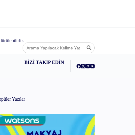
ey
ürülebilirlik
Search
Search Button
for:
BİZİ TAKİP EDİN
püler Yazılar