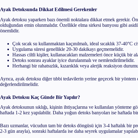
Ayak Detoksunda Dikkat Edilmesi Gerekenler
Ayak detoksu yaparken bazı önemli noktalara dikkat etmek gerekir. Önce
olduğundan emin olunmalıdır. Özellikle elma sirkesi banyosu gibi asidi
önemlidir.
Çok sıcak su kullanmaktan kaçınılmalı, ideal sıcaklık 37-40°C ci
Uygulama süresi genellikle 20-30 dakikayı geçmemelidir.
Hassas ciltli kişiler, kullanacakları malzemeleri önce küçük bir ala
Detoks sonrası ayaklar iyice durulanmalı ve nemlendirilmelidir.
Herhangi bir rahatsızlık, kızarıklık veya alerjik reaksiyon duru
Ayrıca, ayak detoksu diğer tıbbi tedavilerin yerine geçecek bir yönte
değerlendirilmelidir.
Ayak Detoksu Kaç Günde Bir Yapılır?
Ayak detoksunun sıklığı, kişinin ihtiyaçlarına ve kullanılan yönteme gö
haftada 1-2 kez yapılabilir. Daha yoğun detoks banyoları ise haftada bir 
Bazı uzmanlar, vücudun tam bir detoks döngüsü için 3-4 haftalık bir pr
2-3 gün arayla), sonraki haftalarda ise daha seyrek uygulamalar yapılabi