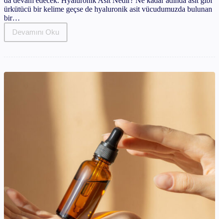
da devam edecek. Hyaluronik Asit Nedir? Ne kadar adında asit gibi
ürkütücü bir kelime geçse de hyaluronik asit vücudumuzda bulunan
bir…
Devamını Oku
Hyaluronik
Asit