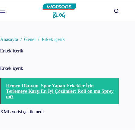
Skip
to
content
Anasayfa
/
Genel
/
Erkek içerik
Erkek içerik
Erkek içerik
Hemen Okuyun
Spor Yapan Erkekler İçin
Terlemeye Karşı En İyi Çözümler: Roll-on mu Sprey
mi?
XML verisi çekilemedi.