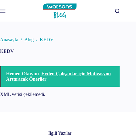
Skip
to
content
Anasayfa
/
Blog
/
KEDV
KEDV
Hemen Okuyun
Evden Çalışanlar için Motivasyon
Arttıracak Öneriler
XML verisi çekilemedi.
İlgili Yazılar