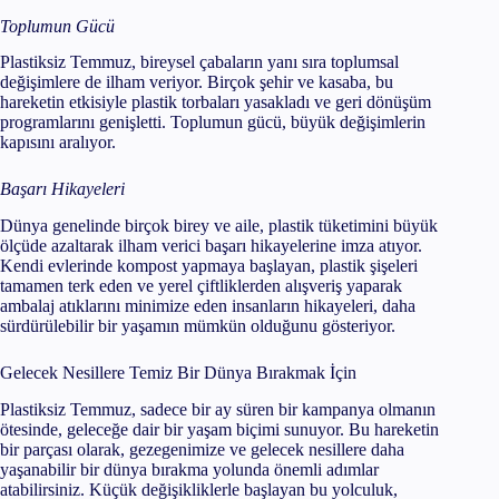
Toplumun Gücü
Plastiksiz Temmuz, bireysel çabaların yanı sıra toplumsal
değişimlere de ilham veriyor. Birçok şehir ve kasaba, bu
hareketin etkisiyle plastik torbaları yasakladı ve geri dönüşüm
programlarını genişletti. Toplumun gücü, büyük değişimlerin
kapısını aralıyor.
Başarı Hikayeleri
Dünya genelinde birçok birey ve aile, plastik tüketimini büyük
ölçüde azaltarak ilham verici başarı hikayelerine imza atıyor.
Kendi evlerinde kompost yapmaya başlayan, plastik şişeleri
tamamen terk eden ve yerel çiftliklerden alışveriş yaparak
ambalaj atıklarını minimize eden insanların hikayeleri, daha
sürdürülebilir bir yaşamın mümkün olduğunu gösteriyor.
Gelecek Nesillere Temiz Bir Dünya Bırakmak İçin
Plastiksiz Temmuz, sadece bir ay süren bir kampanya olmanın
ötesinde, geleceğe dair bir yaşam biçimi sunuyor. Bu hareketin
bir parçası olarak, gezegenimize ve gelecek nesillere daha
yaşanabilir bir dünya bırakma yolunda önemli adımlar
atabilirsiniz. Küçük değişikliklerle başlayan bu yolculuk,