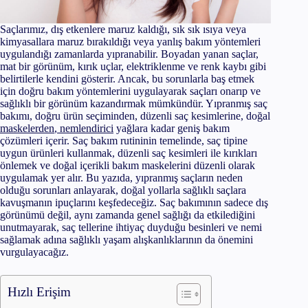
Saçlarımız, dış etkenlere maruz kaldığı, sık sık ısıya veya
kimyasallara maruz bırakıldığı veya yanlış bakım yöntemleri
uygulandığı zamanlarda yıpranabilir. Boyadan yanan saçlar,
mat bir görünüm, kırık uçlar, elektriklenme ve renk kaybı gibi
belirtilerle kendini gösterir. Ancak, bu sorunlarla baş etmek
için doğru bakım yöntemlerini uygulayarak saçları onarıp ve
sağlıklı bir görünüm kazandırmak mümkündür. Yıpranmış saç
bakımı, doğru ürün seçiminden, düzenli saç kesimlerine, doğal
maskelerden
,
nemlendirici
yağlara kadar geniş bakım
çözümleri içerir. Saç bakım rutininin temelinde, saç tipine
uygun ürünleri kullanmak, düzenli saç kesimleri ile kırıkları
önlemek ve doğal içerikli bakım maskelerini düzenli olarak
uygulamak yer alır. Bu yazıda, yıpranmış saçların neden
olduğu sorunları anlayarak, doğal yollarla sağlıklı saçlara
kavuşmanın ipuçlarını keşfedeceğiz. Saç bakımının sadece dış
görünümü değil, aynı zamanda genel sağlığı da etkilediğini
unutmayarak, saç tellerine ihtiyaç duyduğu besinleri ve nemi
sağlamak adına sağlıklı yaşam alışkanlıklarının da önemini
vurgulayacağız.
Hızlı Erişim