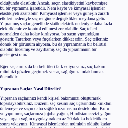
olduğunda elastiktir. Ancak, saçın elastikiyetini kaybetmişse,
bu bir yıpranma işaretidir. Nem kaybı ve kimyasal işlemler
elastikiyeti azaltabilir. Kimyasal işlemler veya güneşin zararlı
etkileri nedeniyle saç renginde değişiklikler meydana gelir.
Yıpranmış saçlar genellikle statik elektrik nedeniyle daha fazla
elektriklenir ve kontrol edilmesi zor olabilir. Saç telleri
normalden daha kolay kırılıyorsa, bu saçın yıprandığını
gösterir. Tararken veya fırçalarken dikkat edin. Saç telleriniz
donuk bir görünüm alıyorsa, bu da yıpranmanın bir belirtisi
olabilir. İncelmiş ve zayıflamış saç da yıpranmanın bir
göstergesi olur.
Eğer saçlarınız da bu belirtileri fark ediyorsanız, saç bakım
rutininizi gözden geçirmek ve saç sağlığınıza odaklanmak
önemlidir.
Yıpranan Saçlar Nasıl Düzelir?
Yıpranan saçlarınızı kendi kişisel bakımınızı oluşturarak
toparlayabilirsiniz. Düzenli saç kesimi saç uçlarındaki kırıkları
önlemeye ve saçın daha sağlıklı uzamasına destek olur. Kuru
ve yıpranmış saçlarınıza jojoba yağını, Hindistan cevizi yağını
veya argan yağını uygulayarak en az 20 dakika beklettikten
sonra yıkayınız. Kimyasal işlemlerden mümkün olduğu kadar