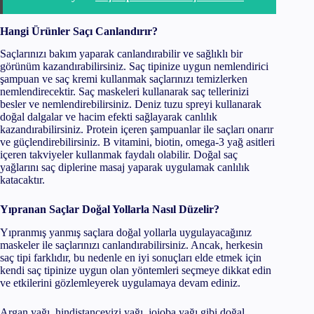
Hangi Ürünler Saçı Canlandırır?
Saçlarınızı bakım yaparak canlandırabilir ve sağlıklı bir
görünüm kazandırabilirsiniz. Saç tipinize uygun nemlendirici
şampuan ve saç kremi kullanmak saçlarınızı temizlerken
nemlendirecektir. Saç maskeleri kullanarak saç tellerinizi
besler ve nemlendirebilirsiniz. Deniz tuzu spreyi kullanarak
doğal dalgalar ve hacim efekti sağlayarak canlılık
kazandırabilirsiniz. Protein içeren şampuanlar ile saçları onarır
ve güçlendirebilirsiniz. B vitamini, biotin, omega-3 yağ asitleri
içeren takviyeler kullanmak faydalı olabilir. Doğal saç
yağlarını saç diplerine masaj yaparak uygulamak canlılık
katacaktır.
Yıpranan Saçlar Doğal Yollarla Nasıl Düzelir?
Yıpranmış yanmış saçlara doğal yollarla uygulayacağınız
maskeler ile saçlarınızı canlandırabilirsiniz. Ancak, herkesin
saç tipi farklıdır, bu nedenle en iyi sonuçları elde etmek için
kendi saç tipinize uygun olan yöntemleri seçmeye dikkat edin
ve etkilerini gözlemleyerek uygulamaya devam ediniz.
Argan yağı, hindistancevizi yağı, jojoba yağı gibi doğal