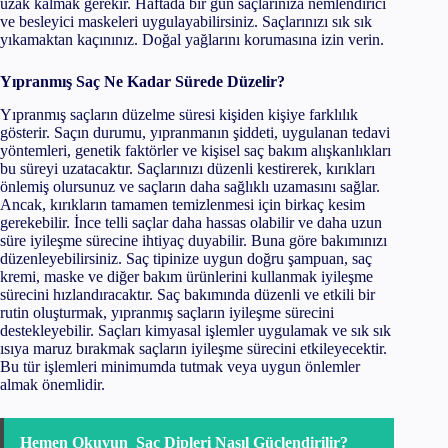
uzak kalmak gerekir. Haftada bir gün saçlarınıza nemlendirici
ve besleyici maskeleri uygulayabilirsiniz. Saçlarınızı sık sık
yıkamaktan kaçınınız. Doğal yağlarını korumasına izin verin.
Yıpranmış Saç Ne Kadar Sürede Düzelir?
Yıpranmış saçların düzelme süresi kişiden kişiye farklılık
gösterir. Saçın durumu, yıpranmanın şiddeti, uygulanan tedavi
yöntemleri, genetik faktörler ve kişisel saç bakım alışkanlıkları
bu süreyi uzatacaktır. Saçlarınızı düzenli kestirerek, kırıkları
önlemiş olursunuz ve saçların daha sağlıklı uzamasını sağlar.
Ancak, kırıkların tamamen temizlenmesi için birkaç kesim
gerekebilir. İnce telli saçlar daha hassas olabilir ve daha uzun
süre iyileşme sürecine ihtiyaç duyabilir. Buna göre bakımınızı
düzenleyebilirsiniz. Saç tipinize uygun doğru şampuan, saç
kremi, maske ve diğer bakım ürünlerini kullanmak iyileşme
sürecini hızlandıracaktır. Saç bakımında düzenli ve etkili bir
rutin oluşturmak, yıpranmış saçların iyileşme sürecini
destekleyebilir. Saçları kimyasal işlemler uygulamak ve sık sık
ısıya maruz bırakmak saçların iyileşme sürecini etkileyecektir.
Bu tür işlemleri minimumda tutmak veya uygun önlemler
almak önemlidir.
Hemen Okuyun
Saç Dipleri Nasıl Güçlendirilir?