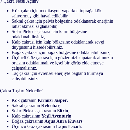
7 Çakra Nasıl Açılır?
Kök çakra için meditasyon yaparken toprağa kök
salıyormuş gibi hayal edilebilir,
Sakral çakra için pelvis bölgesine odaklanarak enerjinin
rahat akması sağlanabilir,
Solar Pleksus çakrası için karın bölgesine
odaklanabilirsiniz,
Kalp çakrası için kalp bölgesine odaklanarak sevgi
duygusunu hissedebilirsiniz,
Boğaz çakrası için boğaz bölgesine odaklanabilirsiniz,
Üçüncü Göz çakrası için gözlerinizi kapatarak alnınızın
ortasını odaklanmalı ve içsel bir görüş elde etmeye
çalışmalısınız,
Taç çakra için evrensel enerjiyle bağlantı kurmaya
çalışabilirsiniz.
Çakra Taşları Nelerdir?
Kök çakranın
Kırmızı Jasper
,
Sakral çakranın
Kehribar
,
Solar Pleksus çakrasının
Sitrin
,
Kalp çakrasının
Yeşil Aventurin
,
Boğaz çakrasının
Aqua Aura Kuvars
,
Üçüncü Göz çakrasının
Lapis Lazuli
,