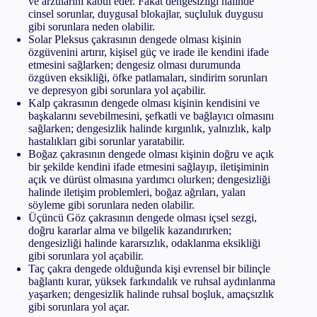
ve arzularını kabul eder. Fakat dengesizliği halinde
cinsel sorunlar, duygusal blokajlar, suçluluk duygusu
gibi sorunlara neden olabilir.
Solar Pleksus çakrasının dengede olması kişinin
özgüvenini artırır, kişisel güç ve irade ile kendini ifade
etmesini sağlarken; dengesiz olması durumunda
özgüven eksikliği, öfke patlamaları, sindirim sorunları
ve depresyon gibi sorunlara yol açabilir.
Kalp çakrasının dengede olması kişinin kendisini ve
başkalarını sevebilmesini, şefkatli ve bağlayıcı olmasını
sağlarken; dengesizlik halinde kırgınlık, yalnızlık, kalp
hastalıkları gibi sorunlar yaratabilir.
Boğaz çakrasının dengede olması kişinin doğru ve açık
bir şekilde kendini ifade etmesini sağlayıp, iletişiminin
açık ve dürüst olmasına yardımcı olurken; dengesizliği
halinde iletişim problemleri, boğaz ağrıları, yalan
söyleme gibi sorunlara neden olabilir.
Üçüncü Göz çakrasının dengede olması içsel sezgi,
doğru kararlar alma ve bilgelik kazandırırken;
dengesizliği halinde kararsızlık, odaklanma eksikliği
gibi sorunlara yol açabilir.
Taç çakra dengede olduğunda kişi evrensel bir bilinçle
bağlantı kurar, yüksek farkındalık ve ruhsal aydınlanma
yaşarken; dengesizlik halinde ruhsal boşluk, amaçsızlık
gibi sorunlara yol açar.