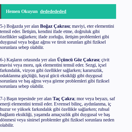
Hemen Okuyun
dededededed
5-) Boğazda yer alan
Boğaz Çakrası
; maviyi, eter elementini
temsil eder. İletişim, kendini ifade etme, doğruluk gibi
özellikler sağlarken; ifade zorluğu, iletişim problemleri gibi
duygusal veya boğaz ağrısı ve tiroit sorunları gibi fiziksel
sorunlara sebep olabilir.
6-) Kaşların ortasında yer alan
Üçüncü Göz Çakrası
; çivit
mavisi veya moru, ışık elementini temsil eder. Sezgi, içsel
farkındalık, vizyon gibi özellikler sağlarken; kararsızlık,
odaklanma güçlüğü, hayal gücü eksikliği gibi duygusal
sorunlara ve baş ağrısı veya görme problemleri gibi fiziksel
sorunlara sebep olabilir.
7-) Başın tepesinde yer alan
Taç Çakra
; mor veya beyazı, saf
enerji elementini temsil eder. Evrensel bilinç, aydınlanma, iç
huzur ve yüksek farkındalık gibi özellikle sağlarken; ruhsal
bağlantı eksikliği, yaşamda amaçsızlık gibi duygusal ve baş
dönmesi veya sinirsel problemler gibi fiziksel sorunlara neden
olabilir.