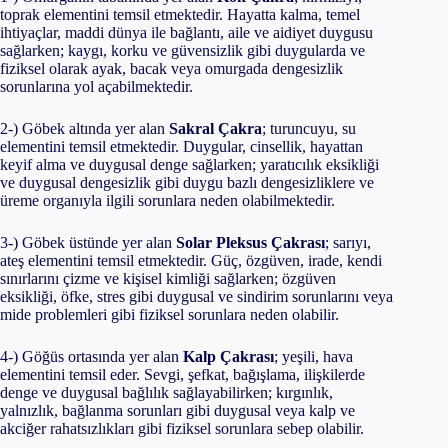
toprak elementini temsil etmektedir. Hayatta kalma, temel
ihtiyaçlar, maddi dünya ile bağlantı, aile ve aidiyet duygusu
sağlarken; kaygı, korku ve güvensizlik gibi duygularda ve
fiziksel olarak ayak, bacak veya omurgada dengesizlik
sorunlarına yol açabilmektedir.
2-) Göbek altında yer alan
Sakral Çakra
; turuncuyu, su
elementini temsil etmektedir. Duygular, cinsellik, hayattan
keyif alma ve duygusal denge sağlarken; yaratıcılık eksikliği
ve duygusal dengesizlik gibi duygu bazlı dengesizliklere ve
üreme organıyla ilgili sorunlara neden olabilmektedir.
3-) Göbek üstünde yer alan
Solar Pleksus Çakrası
; sarıyı,
ateş elementini temsil etmektedir. Güç, özgüven, irade, kendi
sınırlarını çizme ve kişisel kimliği sağlarken; özgüven
eksikliği, öfke, stres gibi duygusal ve sindirim sorunlarını veya
mide problemleri gibi fiziksel sorunlara neden olabilir.
4-) Göğüs ortasında yer alan
Kalp Çakrası
; yeşili, hava
elementini temsil eder. Sevgi, şefkat, bağışlama, ilişkilerde
denge ve duygusal bağlılık sağlayabilirken; kırgınlık,
yalnızlık, bağlanma sorunları gibi duygusal veya kalp ve
akciğer rahatsızlıkları gibi fiziksel sorunlara sebep olabilir.