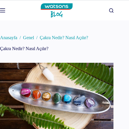
Skip
to
content
Anasayfa
/
Genel
/
Çakra Nedir? Nasıl Açılır?
Çakra Nedir? Nasıl Açılır?