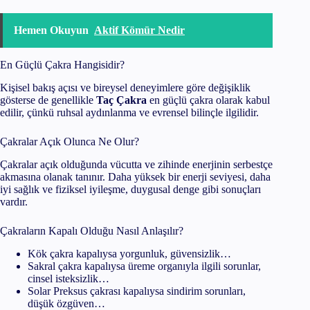
Hemen Okuyun
Aktif Kömür Nedir
En Güçlü Çakra Hangisidir?
Kişisel bakış açısı ve bireysel deneyimlere göre değişiklik
gösterse de genellikle
Taç Çakra
en güçlü çakra olarak kabul
edilir, çünkü ruhsal aydınlanma ve evrensel bilinçle ilgilidir.
Çakralar Açık Olunca Ne Olur?
Çakralar açık olduğunda vücutta ve zihinde enerjinin serbestçe
akmasına olanak tanınır. Daha yüksek bir enerji seviyesi, daha
iyi sağlık ve fiziksel iyileşme, duygusal denge gibi sonuçları
vardır.
Çakraların Kapalı Olduğu Nasıl Anlaşılır?
Kök çakra kapalıysa yorgunluk, güvensizlik…
Sakral çakra kapalıysa üreme organıyla ilgili sorunlar,
cinsel isteksizlik…
Solar Preksus çakrası kapalıysa sindirim sorunları,
düşük özgüven…