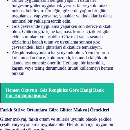
Glitter uygulamasını dengeli yapın. Yüzün her
bölgesine glitter uygulamak yerine, bir veya iki odak
noktası belirleyin. Örneğin, gözlerde yoğun bir glitter
uygulaması yapıyorsanız, yanaklar ve dudaklarda daha
minimal bir yaklaşım tercih edin.
Göz çevresinde uygulama yaparken son derece dikkatli
olun. Glitterin göz içine kaçması, kornea çizikleri gibi
ciddi sorunlara yol açabilir. Göz makyajı sırasında
gözlerinizi kapalı tutun ve uygulama sonrası göz
çevresindeki fazla glitterları dikkatlice temizleyin.
Alerjik reaksiyonlara karşı uyanık olun. Yeni bir ürün
kullanmadan önce, kolunuzun iç kısmında küçük bir
alanda test etmeniz önerilir. Herhangi bir kızarıklık,
kaşıntı veya tahriş durumunda ürünü kullanmayı hemen
bırakın.
Hemen Okuyun
Göz Renginize Göre Hangi Renk
Far Kullanmalısınız?
Farklı Stil ve Ortamlara Göre Glitter Makyaj Örnekleri
Glitter makyaj, farklı ortam ve stillerle uyumlu olacak şekilde
çeşitli varyasyonlarda uygulanabilir. Her durum için uygun bir
glitter makyaj stili vardır.