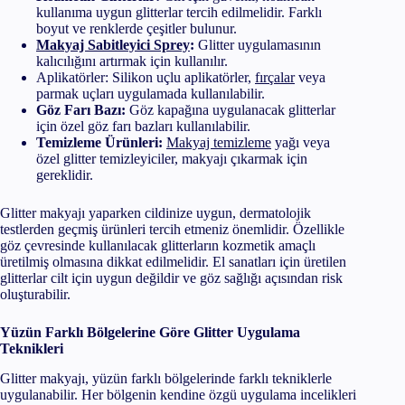
kullanıma uygun glitterlar tercih edilmelidir. Farklı
boyut ve renklerde çeşitler bulunur.
Makyaj Sabitleyici Sprey
:
Glitter uygulamasının
kalıcılığını artırmak için kullanılır.
Aplikatörler: Silikon uçlu aplikatörler,
fırçalar
veya
parmak uçları uygulamada kullanılabilir.
Göz Farı Bazı:
Göz kapağına uygulanacak glitterlar
için özel göz farı bazları kullanılabilir.
Temizleme Ürünleri:
Makyaj temizleme
yağı veya
özel glitter temizleyiciler, makyajı çıkarmak için
gereklidir.
Glitter makyajı yaparken cildinize uygun, dermatolojik
testlerden geçmiş ürünleri tercih etmeniz önemlidir. Özellikle
göz çevresinde kullanılacak glitterların kozmetik amaçlı
üretilmiş olmasına dikkat edilmelidir. El sanatları için üretilen
glitterlar cilt için uygun değildir ve göz sağlığı açısından risk
oluşturabilir.
Yüzün Farklı Bölgelerine Göre Glitter Uygulama
Teknikleri
Glitter makyajı, yüzün farklı bölgelerinde farklı tekniklerle
uygulanabilir. Her bölgenin kendine özgü uygulama incelikleri