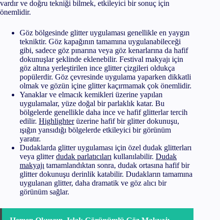
vardır ve doğru tekniği bilmek, etkileyici bir sonuç için
önemlidir.
Göz bölgesinde glitter uygulaması genellikle en yaygın
tekniktir. Göz kapağının tamamına uygulanabileceği
gibi, sadece göz pınarına veya göz kenarlarına da hafif
dokunuşlar şeklinde eklenebilir. Festival makyajı için
göz altına yerleştirilen ince glitter çizgileri oldukça
popülerdir. Göz çevresinde uygulama yaparken dikkatli
olmak ve gözün içine glitter kaçırmamak çok önemlidir.
Yanaklar ve elmacık kemikleri üzerine yapılan
uygulamalar, yüze doğal bir parlaklık katar. Bu
bölgelerde genellikle daha ince ve hafif glitterlar tercih
edilir.
Highlighter
üzerine hafif bir glitter dokunuşu,
ışığın yansıdığı bölgelerde etkileyici bir görünüm
yaratır.
Dudaklarda glitter uygulaması için özel dudak glitterları
veya glitter
dudak parlatıcıları
kullanılabilir.
Dudak
makyajı
tamamlandıktan sonra, dudak ortasına hafif bir
glitter dokunuşu derinlik katabilir. Dudakların tamamına
uygulanan glitter, daha dramatik ve göz alıcı bir
görünüm sağlar.