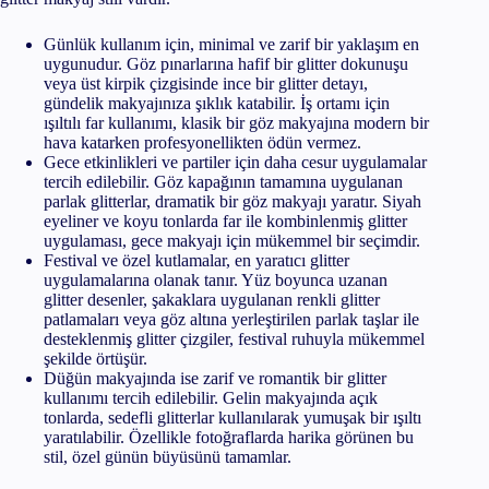
Günlük kullanım için, minimal ve zarif bir yaklaşım en
uygunudur. Göz pınarlarına hafif bir glitter dokunuşu
veya üst kirpik çizgisinde ince bir glitter detayı,
gündelik makyajınıza şıklık katabilir. İş ortamı için
ışıltılı far kullanımı, klasik bir göz makyajına modern bir
hava katarken profesyonellikten ödün vermez.
Gece etkinlikleri ve partiler için daha cesur uygulamalar
tercih edilebilir. Göz kapağının tamamına uygulanan
parlak glitterlar, dramatik bir göz makyajı yaratır. Siyah
eyeliner ve koyu tonlarda far ile kombinlenmiş glitter
uygulaması, gece makyajı için mükemmel bir seçimdir.
Festival ve özel kutlamalar, en yaratıcı glitter
uygulamalarına olanak tanır. Yüz boyunca uzanan
glitter desenler, şakaklara uygulanan renkli glitter
patlamaları veya göz altına yerleştirilen parlak taşlar ile
desteklenmiş glitter çizgiler, festival ruhuyla mükemmel
şekilde örtüşür.
Düğün makyajında ise zarif ve romantik bir glitter
kullanımı tercih edilebilir. Gelin makyajında açık
tonlarda, sedefli glitterlar kullanılarak yumuşak bir ışıltı
yaratılabilir. Özellikle fotoğraflarda harika görünen bu
stil, özel günün büyüsünü tamamlar.