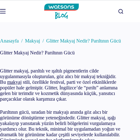
Skip
to
content
Anasayfa
/
Makyaj
/
Glitter Makyaj Nedir? Parıltının Gücü
Glitter Makyaj Nedir? Parıltının Gücü
Glitter makyaj, parıltılı ve ışıltılı pigmentlerin cilde
uygulanmasıyla oluşturulan, göz alıcı bir makyaj tekniğidir.
Bu
makyaj
stili, özellikle festival, parti ve özel etkinliklerde
popüler hale gelmiştir. Glitter, İngilizce’de “pırıltı” anlamına
gelen bir terimdir ve kozmetik dünyasında küçük, yansıtıcı
parçacıklar olarak karşımıza çıkar.
Parıltının gücü, sıradan bir makyajı anında göz alıcı bir
görünüme dönüştürme yeteneğindedir. Glitter makyaj, ışığı
yakalayıp yansıtarak yüzün belirli bölgelerini vurgulamaya
yardımcı olur. Bu teknik, minimal bir uygulamadan yoğun ve
dramatik bir görünüme kadar çeşitli seviyelerde kullanılabilir.