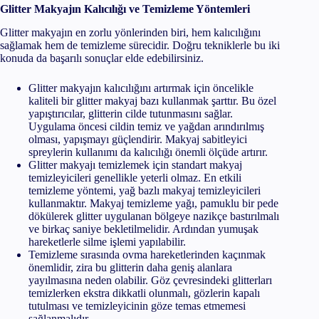
Glitter Makyajın Kalıcılığı ve Temizleme Yöntemleri
Glitter makyajın en zorlu yönlerinden biri, hem kalıcılığını
sağlamak hem de temizleme sürecidir. Doğru tekniklerle bu iki
konuda da başarılı sonuçlar elde edebilirsiniz.
Glitter makyajın kalıcılığını artırmak için öncelikle
kaliteli bir glitter makyaj bazı kullanmak şarttır. Bu özel
yapıştırıcılar, glitterin cilde tutunmasını sağlar.
Uygulama öncesi cildin temiz ve yağdan arındırılmış
olması, yapışmayı güçlendirir. Makyaj sabitleyici
spreylerin kullanımı da kalıcılığı önemli ölçüde artırır.
Glitter makyajı temizlemek için standart makyaj
temizleyicileri genellikle yeterli olmaz. En etkili
temizleme yöntemi, yağ bazlı makyaj temizleyicileri
kullanmaktır. Makyaj temizleme yağı, pamuklu bir pede
dökülerek glitter uygulanan bölgeye nazikçe bastırılmalı
ve birkaç saniye bekletilmelidir. Ardından yumuşak
hareketlerle silme işlemi yapılabilir.
Temizleme sırasında ovma hareketlerinden kaçınmak
önemlidir, zira bu glitterin daha geniş alanlara
yayılmasına neden olabilir. Göz çevresindeki glitterları
temizlerken ekstra dikkatli olunmalı, gözlerin kapalı
tutulması ve temizleyicinin göze temas etmemesi
sağlanmalıdır.