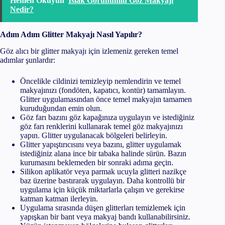
Hemen Okuyun
Islak Görünümlü Göz Makyajı
Nedir?
Adım Adım Glitter Makyajı Nasıl Yapılır?
Göz alıcı bir glitter makyajı için izlemeniz gereken temel
adımlar şunlardır:
Öncelikle cildinizi temizleyip nemlendirin ve temel
makyajınızı (fondöten, kapatıcı, kontür) tamamlayın.
Glitter uygulamasından önce temel makyajın tamamen
kuruduğundan emin olun.
Göz farı bazını göz kapağınıza uygulayın ve istediğiniz
göz farı renklerini kullanarak temel göz makyajınızı
yapın. Glitter uygulanacak bölgeleri belirleyin.
Glitter yapıştırıcısını veya bazını, glitter uygulamak
istediğiniz alana ince bir tabaka halinde sürün. Bazın
kurumasını beklemeden bir sonraki adıma geçin.
Silikon aplikatör veya parmak ucuyla glitteri nazikçe
baz üzerine bastırarak uygulayın. Daha kontrollü bir
uygulama için küçük miktarlarla çalışın ve gerekirse
katman katman ilerleyin.
Uygulama sırasında düşen glitterları temizlemek için
yapışkan bir bant veya makyaj bandı kullanabilirsiniz.