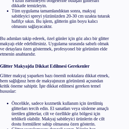
Yüzün istenmeyen bölgelerine bulaşan glitterları
dikkatle temizleyin.
Tüm uygulama tamamlandıktan sonra, makyaj
sabitleyici spreyi yüzünüzden 20-30 cm uzakta tutarak
hafifçe sıkın. Bu işlem, glitterin gün boyu kalıcı
olmasını sağlayacaktır.
Bu adımları takip ederek, özel günler için göz alıcı bir glitter
makyajı elde edebilirsiniz. Uygulama sırasında sabırlı olmak
ve detaylara özen göstermek, profesyonel bir görünüm elde
etmenin anahtarıdır.
Glitter Makyajda Dikkat Edilmesi Gerekenler
Glitter makyaj yaparken bazı önemli noktalara dikkat etmek,
hem sağlığınız hem de makyajınızın görünümü açısından
kritik öneme sahiptir. İşte dikkat edilmesi gereken temel
hususlar:
Öncelikle, sadece kozmetik kullanım için üretilmiş
glitterları tercih edin. El sanatları veya süsleme amaçlı
üretilen glitterlar, cilt ve özellikle göz bölgesi için
tehlikeli olabilir. Makyaj sabitleyici ürünlerin de cilt
dostu formüllere sahip olmasına özen gösterin.