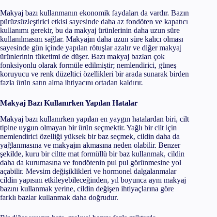
Makyaj bazı kullanmanın ekonomik faydaları da vardır. Bazın
pürüzsüzleştirici etkisi sayesinde daha az fondöten ve kapatıcı
kullanımı gerekir, bu da makyaj ürünlerinin daha uzun süre
kullanılmasını sağlar. Makyajın daha uzun süre kalıcı olması
sayesinde gün içinde yapılan rötuşlar azalır ve diğer makyaj
ürünlerinin tüketimi de düşer. Bazı makyaj bazları çok
fonksiyonlu olarak formüle edilmiştir; nemlendirici, güneş
koruyucu ve renk düzeltici özellikleri bir arada sunarak birden
fazla ürün satın alma ihtiyacını ortadan kaldırır.
Makyaj Bazı Kullanırken Yapılan Hatalar
Makyaj bazı kullanırken yapılan en yaygın hatalardan biri, cilt
tipine uygun olmayan bir ürün seçmektir. Yağlı bir cilt için
nemlendirici özelliği yüksek bir baz seçmek, cildin daha da
yağlanmasına ve makyajın akmasına neden olabilir. Benzer
şekilde, kuru bir ciltte mat formüllü bir baz kullanmak, cildin
daha da kurumasına ve fondötenin pul pul görünmesine yol
açabilir. Mevsim değişiklikleri ve hormonel dalgalanmalar
cildin yapısını etkileyebileceğinden, yıl boyunca aynı makyaj
bazını kullanmak yerine, cildin değişen ihtiyaçlarına göre
farklı bazlar kullanmak daha doğrudur.