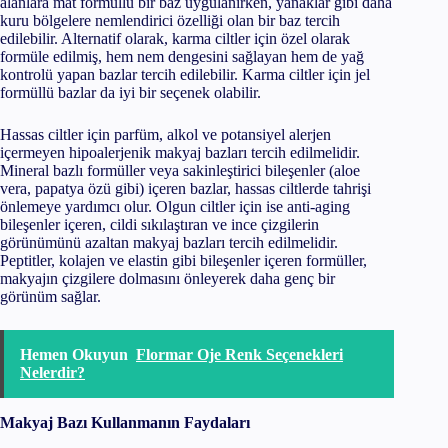
alanlara mat formüllü bir baz uygulanırken, yanaklar gibi daha
kuru bölgelere nemlendirici özelliği olan bir baz tercih
edilebilir. Alternatif olarak, karma ciltler için özel olarak
formüle edilmiş, hem nem dengesini sağlayan hem de yağ
kontrolü yapan bazlar tercih edilebilir. Karma ciltler için jel
formüllü bazlar da iyi bir seçenek olabilir.
Hassas ciltler için parfüm, alkol ve potansiyel alerjen
içermeyen hipoalerjenik makyaj bazları tercih edilmelidir.
Mineral bazlı formüller veya sakinleştirici bileşenler (aloe
vera, papatya özü gibi) içeren bazlar, hassas ciltlerde tahrişi
önlemeye yardımcı olur. Olgun ciltler için ise anti-aging
bileşenler içeren, cildi sıkılaştıran ve ince çizgilerin
görünümünü azaltan makyaj bazları tercih edilmelidir.
Peptitler, kolajen ve elastin gibi bileşenler içeren formüller,
makyajın çizgilere dolmasını önleyerek daha genç bir
görünüm sağlar.
Hemen Okuyun
Flormar Oje Renk Seçenekleri
Nelerdir?
Makyaj Bazı Kullanmanın Faydaları