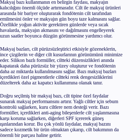
Makyaj bazı kullanmanın en belirgin faydası, makyajın
kalıcılığını önemli ölçüde artırmasıdır. Cilt ile makyaj ürünleri
arasında bir bariyer oluşturarak fondötenin cilt tarafından
emilmesini önler ve makyajın gün boyu taze kalmasını sağlar.
Özellikle yoğun aktivite gerektiren günlerde veya sıcak
havalarda, makyajın akmasını ve dağılmasını engelleyerek
uzun saatler boyunca düzgün görünmesine yardımcı olur.
Makyaj bazları, cilt pürüzsüzleştirici etkisiyle gözeneklerin,
ince çizgilerin ve diğer cilt kusurlarının görünümünü minimize
eder. Silikon bazlı formüller, ciltteki düzensizlikleri anında
kapatarak daha pürüzsüz bir yüzey oluşturur ve fondötenin
daha az miktarda kullanılmasını sağlar. Bazı makyaj bazları
içerdikleri özel pigmentlerle ciltteki renk dengesizliklerini
düzelterek daha az kapatıcı kullanımına olanak tanır.
Doğru seçilmiş bir makyaj bazı, cilt tipine özel faydalar
sunarak makyaj performansını artırır. Yağlı ciltler için sebum
kontrolü sağlarken, kuru ciltlere nem desteği verir. Bazı
formüller, içerdikleri anti-aging bileşenlerle cilt yaşlanmasına
karşı koruma sağlarken, diğerleri SPF içererek güneş
ışınlarından korur. Bu çok yönlü faydalar, makyaj bazını
sadece kozmetik bir ürün olmaktan çıkarıp, cilt bakımının da
önemli bir parçası haline getirir.