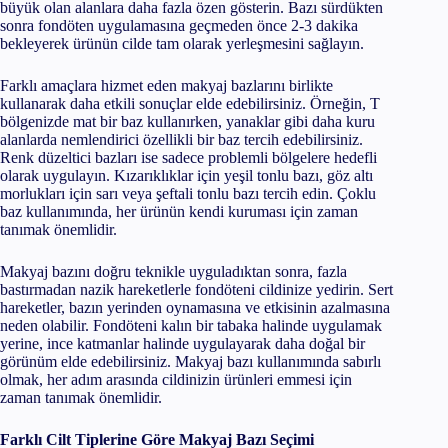
büyük olan alanlara daha fazla özen gösterin. Bazı sürdükten
sonra fondöten uygulamasına geçmeden önce 2-3 dakika
bekleyerek ürünün cilde tam olarak yerleşmesini sağlayın.
Farklı amaçlara hizmet eden makyaj bazlarını birlikte
kullanarak daha etkili sonuçlar elde edebilirsiniz. Örneğin, T
bölgenizde mat bir baz kullanırken, yanaklar gibi daha kuru
alanlarda nemlendirici özellikli bir baz tercih edebilirsiniz.
Renk düzeltici bazları ise sadece problemli bölgelere hedefli
olarak uygulayın. Kızarıklıklar için yeşil tonlu bazı, göz altı
morlukları için sarı veya şeftali tonlu bazı tercih edin. Çoklu
baz kullanımında, her ürünün kendi kuruması için zaman
tanımak önemlidir.
Makyaj bazını doğru teknikle uyguladıktan sonra, fazla
bastırmadan nazik hareketlerle fondöteni cildinize yedirin. Sert
hareketler, bazın yerinden oynamasına ve etkisinin azalmasına
neden olabilir. Fondöteni kalın bir tabaka halinde uygulamak
yerine, ince katmanlar halinde uygulayarak daha doğal bir
görünüm elde edebilirsiniz. Makyaj bazı kullanımında sabırlı
olmak, her adım arasında cildinizin ürünleri emmesi için
zaman tanımak önemlidir.
Farklı Cilt Tiplerine Göre Makyaj Bazı Seçimi