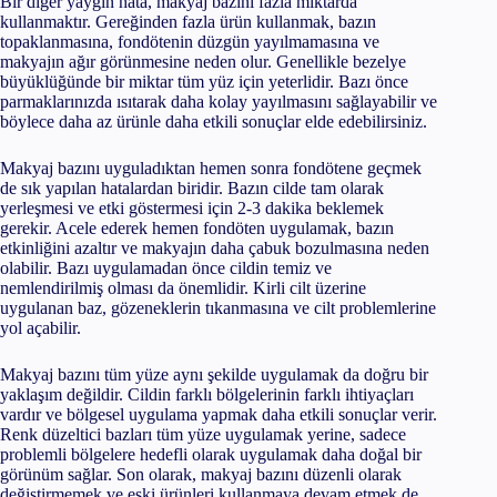
Bir diğer yaygın hata, makyaj bazını fazla miktarda
kullanmaktır. Gereğinden fazla ürün kullanmak, bazın
topaklanmasına, fondötenin düzgün yayılmamasına ve
makyajın ağır görünmesine neden olur. Genellikle bezelye
büyüklüğünde bir miktar tüm yüz için yeterlidir. Bazı önce
parmaklarınızda ısıtarak daha kolay yayılmasını sağlayabilir ve
böylece daha az ürünle daha etkili sonuçlar elde edebilirsiniz.
Makyaj bazını uyguladıktan hemen sonra fondötene geçmek
de sık yapılan hatalardan biridir. Bazın cilde tam olarak
yerleşmesi ve etki göstermesi için 2-3 dakika beklemek
gerekir. Acele ederek hemen fondöten uygulamak, bazın
etkinliğini azaltır ve makyajın daha çabuk bozulmasına neden
olabilir. Bazı uygulamadan önce cildin temiz ve
nemlendirilmiş olması da önemlidir. Kirli cilt üzerine
uygulanan baz, gözeneklerin tıkanmasına ve cilt problemlerine
yol açabilir.
Makyaj bazını tüm yüze aynı şekilde uygulamak da doğru bir
yaklaşım değildir. Cildin farklı bölgelerinin farklı ihtiyaçları
vardır ve bölgesel uygulama yapmak daha etkili sonuçlar verir.
Renk düzeltici bazları tüm yüze uygulamak yerine, sadece
problemli bölgelere hedefli olarak uygulamak daha doğal bir
görünüm sağlar. Son olarak, makyaj bazını düzenli olarak
değiştirmemek ve eski ürünleri kullanmaya devam etmek de