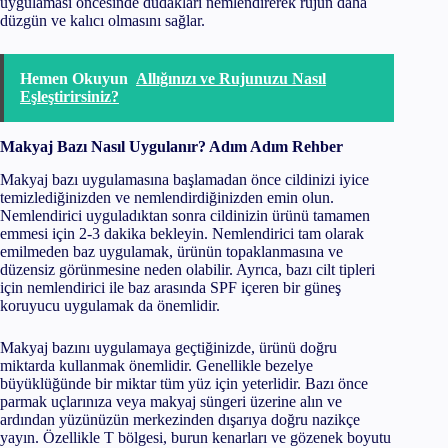
uygulaması öncesinde dudakları nemlendirerek rujun daha
düzgün ve kalıcı olmasını sağlar.
Hemen Okuyun
Allığınızı ve Rujunuzu Nasıl
Eşleştirirsiniz?
Makyaj Bazı Nasıl Uygulanır? Adım Adım Rehber
Makyaj bazı uygulamasına başlamadan önce cildinizi iyice
temizlediğinizden ve nemlendirdiğinizden emin olun.
Nemlendirici uyguladıktan sonra cildinizin ürünü tamamen
emmesi için 2-3 dakika bekleyin. Nemlendirici tam olarak
emilmeden baz uygulamak, ürünün topaklanmasına ve
düzensiz görünmesine neden olabilir. Ayrıca, bazı cilt tipleri
için nemlendirici ile baz arasında SPF içeren bir güneş
koruyucu uygulamak da önemlidir.
Makyaj bazını uygulamaya geçtiğinizde, ürünü doğru
miktarda kullanmak önemlidir. Genellikle bezelye
büyüklüğünde bir miktar tüm yüz için yeterlidir. Bazı önce
parmak uçlarınıza veya makyaj süngeri üzerine alın ve
ardından yüzünüzün merkezinden dışarıya doğru nazikçe
yayın. Özellikle T bölgesi, burun kenarları ve gözenek boyutu