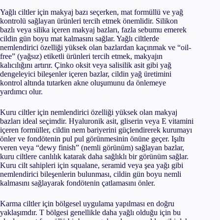
Yağlı ciltler için makyaj bazı seçerken, mat formüllü ve yağ
kontrolü sağlayan ürünleri tercih etmek önemlidir. Silikon
bazlı veya silika içeren makyaj bazları, fazla sebumu emerek
cildin gün boyu mat kalmasını sağlar. Yağlı ciltlerde
nemlendirici özelliği yüksek olan bazlardan kaçınmak ve “oil-
free” (yağsız) etiketli ürünleri tercih etmek, makyajın
kalıcılığını artırır. Çinko oksit veya salisilik asit gibi yağ
dengeleyici bileşenler içeren bazlar, cildin yağ üretimini
kontrol altında tutarken akne oluşumunu da önlemeye
yardımcı olur.
Kuru ciltler için nemlendirici özelliği yüksek olan makyaj
bazları ideal seçimdir. Hyaluronik asit, gliserin veya E vitamini
içeren formüller, cildin nem bariyerini güçlendirerek kurumayı
önler ve fondötenin pul pul görünmesinin önüne geçer. Işıltı
veren veya “dewy finish” (nemli görünüm) sağlayan bazlar,
kuru ciltlere canlılık katarak daha sağlıklı bir görünüm sağlar.
Kuru cilt sahipleri için squalane, seramid veya şea yağı gibi
nemlendirici bileşenlerin bulunması, cildin gün boyu nemli
kalmasını sağlayarak fondötenin çatlamasını önler.
Karma ciltler için bölgesel uygulama yapılması en doğru
yaklaşımdır. T bölgesi genellikle daha yağlı olduğu için bu