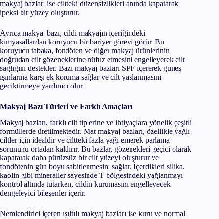
makyaj bazları ise ciltteki düzensizlikleri anında kapatarak
ipeksi bir yüzey oluşturur.
Ayrıca makyaj bazı, cildi makyajın içeriğindeki
kimyasallardan koruyucu bir bariyer görevi görür. Bu
koruyucu tabaka, fondöten ve diğer makyaj ürünlerinin
doğrudan cilt gözeneklerine nüfuz etmesini engelleyerek cilt
sağlığını destekler. Bazı makyaj bazları SPF içererek güneş
ışınlarına karşı ek koruma sağlar ve cilt yaşlanmasını
geciktirmeye yardımcı olur.
Makyaj Bazı Türleri ve Farklı Amaçları
Makyaj bazları, farklı cilt tiplerine ve ihtiyaçlara yönelik çeşitli
formüllerde üretilmektedir. Mat makyaj bazları, özellikle yağlı
ciltler için idealdir ve ciltteki fazla yağı emerek parlama
sorununu ortadan kaldırır. Bu bazlar, gözenekleri geçici olarak
kapatarak daha pürüzsüz bir cilt yüzeyi oluşturur ve
fondötenin gün boyu sabitlenmesini sağlar. İçerdikleri silika,
kaolin gibi mineraller sayesinde T bölgesindeki yağlanmayı
kontrol altında tutarken, cildin kurumasını engelleyecek
dengeleyici bileşenler içerir.
Nemlendirici içeren ışıltılı makyaj bazları ise kuru ve normal