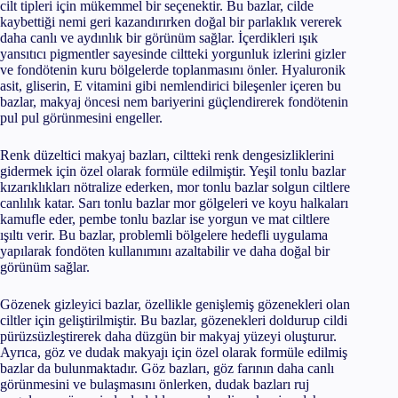
cilt tipleri için mükemmel bir seçenektir. Bu bazlar, cilde
kaybettiği nemi geri kazandırırken doğal bir parlaklık vererek
daha canlı ve aydınlık bir görünüm sağlar. İçerdikleri ışık
yansıtıcı pigmentler sayesinde ciltteki yorgunluk izlerini gizler
ve fondötenin kuru bölgelerde toplanmasını önler. Hyaluronik
asit, gliserin, E vitamini gibi nemlendirici bileşenler içeren bu
bazlar, makyaj öncesi nem bariyerini güçlendirerek fondötenin
pul pul görünmesini engeller.
Renk düzeltici makyaj bazları, ciltteki renk dengesizliklerini
gidermek için özel olarak formüle edilmiştir. Yeşil tonlu bazlar
kızarıklıkları nötralize ederken, mor tonlu bazlar solgun ciltlere
canlılık katar. Sarı tonlu bazlar mor gölgeleri ve koyu halkaları
kamufle eder, pembe tonlu bazlar ise yorgun ve mat ciltlere
ışıltı verir. Bu bazlar, problemli bölgelere hedefli uygulama
yapılarak fondöten kullanımını azaltabilir ve daha doğal bir
görünüm sağlar.
Gözenek gizleyici bazlar, özellikle genişlemiş gözenekleri olan
ciltler için geliştirilmiştir. Bu bazlar, gözenekleri doldurup cildi
pürüzsüzleştirerek daha düzgün bir makyaj yüzeyi oluşturur.
Ayrıca, göz ve dudak makyajı için özel olarak formüle edilmiş
bazlar da bulunmaktadır. Göz bazları, göz farının daha canlı
görünmesini ve bulaşmasını önlerken, dudak bazları ruj