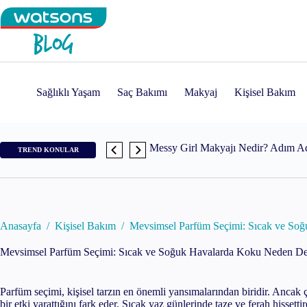
Skip
to
content
Medicube Age-R Booster Pro Nedir
Sağlıklı Yaşam
Saç Bakımı
Makyaj
Kişisel Bakım
Messy Girl Makyajı Nedir? Adım Ad
Watercolor Makeup Trendi Nasıl Yap
TREND KONULAR
Cloud Skin Makyajı İçin En İyi Ürü
Skin Cycling Nasıl Yapılır? Adım A
Anasayfa
/
Kişisel Bakım
/
Mevsimsel Parfüm Seçimi: Sıcak ve So
Mevsimsel Parfüm Seçimi: Sıcak ve Soğuk Havalarda Koku Neden De
Tomato Red Nails Trendi
Parfüm seçimi, kişisel tarzın en önemli yansımalarından biridir. Ancak
Vanilla Girl Makyajı Nedir ve Nasıl 
bir etki yarattığını fark eder. Sıcak yaz günlerinde taze ve ferah hissett