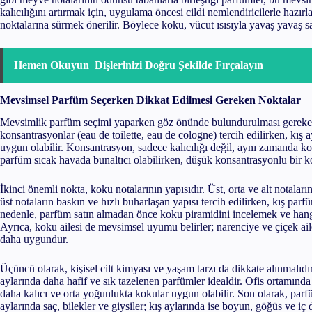
kalıcılığını artırmak için, uygulama öncesi cildi nemlendiricilerle hazı
noktalarına sürmek önerilir. Böylece koku, vücut ısısıyla yavaş yavaş sa
Hemen Okuyun
Dişlerinizi Doğru Şekilde Fırçalayın
Mevsimsel Parfüm Seçerken Dikkat Edilmesi Gereken Noktalar
Mevsimlik parfüm seçimi yaparken göz önünde bulundurulması gereken 
konsantrasyonlar (eau de toilette, eau de cologne) tercih edilirken, kış
uygun olabilir. Konsantrasyon, sadece kalıcılığı değil, aynı zamanda k
parfüm sıcak havada bunaltıcı olabilirken, düşük konsantrasyonlu bir k
İkinci önemli nokta, koku notalarının yapısıdır. Üst, orta ve alt notalar
üst notaların baskın ve hızlı buharlaşan yapısı tercih edilirken, kış parf
nedenle, parfüm satın almadan önce koku piramidini incelemek ve hangi
Ayrıca, koku ailesi de mevsimsel uyumu belirler; narenciye ve çiçek ailel
daha uygundur.
Üçüncü olarak, kişisel cilt kimyası ve yaşam tarzı da dikkate alınmalıdır.
aylarında daha hafif ve sık tazelenen parfümler idealdir. Ofis ortamında
daha kalıcı ve orta yoğunlukta kokular uygun olabilir. Son olarak, p
aylarında saç, bilekler ve giysiler; kış aylarında ise boyun, göğüs ve iç 