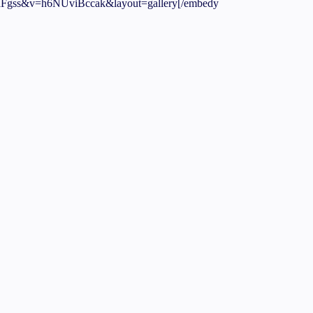
aFgss&v=h6NUviBccak&layout=gallery[/embedy