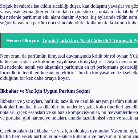
Soğuk havalarda ise cildin sıcaklığı düşer, kan dolaşımı yavaşlar ve göz
yavaş reaksiyona girer ve koku daha uzun süre üst notalarda kalabilir.
bu nedenle parfümün etki alanı daralır. Ayrıca, kış aylarında cildin ne
soğuk havalarda parfüm öncesi nemlendirici kullanmak, kokunun kalıcılığ
Hemen Okuyun
Topuk Çatlakları Nasıl Giderilir? Yumuşak A
Nem oranı da parfümün kimyasal davranışında kritik bir rol oynar. Yü
kalmasını sağlar ve kokunun yayılmasını kolaylaştırır. Düşük nem oranı
Bu nedenle, nemli yaz akşamları parfümün en iyi performans gösterdiği 
formüllerin tercih edilmesini gerektirir. Tüm bu kimyasal ve fiziksel e
olduğunu bir kez daha ortaya koyar.
İlkbahar ve Yaz İçin Uygun Parfüm Seçimi
İlkbahar ve yaz ayları, hafiflik, tazelik ve canlılık arayan parfüm tutku
kokular bunaltıcı hissedilebilir; bu nedenle yazlık koku önerileri genelli
notaları, çiçek esansları ve su bazlı kompozisyonlar, bu mevsimlerde en
ve portakal gibi narenciye notaları, anında tazelik hissi verir ve sıcak hav
Çiçek notaları da ilkbahar ve yaz için oldukça uygundur. Yasemin, gül, l
kadın hem erkek parfümlerinde sıkça kullanılır ve mevsimin ruhunu yansı