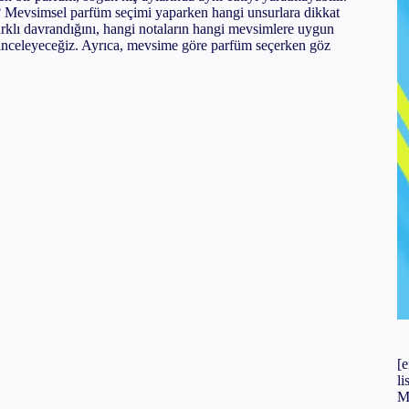
r? Mevsimsel parfüm seçimi yaparken hangi unsurlara dikkat
rklı davrandığını, hangi notaların hangi mevsimlere uygun
yajı Nasıl Yapılır?
e inceleyeceğiz. Ayrıca, mevsime göre parfüm seçerken göz
apılır?
ır?
[
l
M