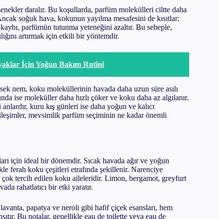
enekler daralır. Bu koşullarda, parfüm molekülleri ciltte daha
 Ancak soğuk hava, kokunun yayılma mesafesini de kısıtlar;
m kaybı, parfümün tutunma yeteneğini azaltır. Bu sebeple,
ını artırmak için etkili bir yöntemdir.
yaklar İçin Yoğun Bakım Rutini
ksek nem, koku moleküllerinin havada daha uzun süre asılı
nda ise moleküller daha hızlı çöker ve koku daha az algılanır.
anlardır, kuru kış günleri ise daha yoğun ve kalıcı
tkileşimler, mevsimlik parfüm seçiminin ne kadar önemli
nları için ideal bir dönemdir. Sıcak havada ağır ve yoğun
kle ferah koku çeşitleri etrafında şekillenir. Narenciye
 çok tercih edilen koku aileleridir. Limon, bergamot, greyfurt
ada rahatlatıcı bir etki yaratır.
avanta, papatya ve neroli gibi hafif çiçek esansları, hem
tır. Bu notalar, genellikle eau de toilette veya eau de