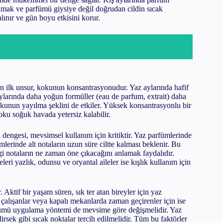
rlamak ve parfümü giysiye değil doğrudan cildin sıcak
lınır ve gün boyu etkisini korur.
ilk unsur, kokunun konsantrasyonudur. Yaz aylarında hafif
 aylarında daha yoğun formüller (eau de parfum, extrait) daha
okunun yayılma şeklini de etkiler. Yüksek konsantrasyonlu bir
oku soğuk havada yetersiz kalabilir.
ın dengesi, mevsimsel kullanım için kritiktir. Yaz parfümlerinde
ümlerinde alt notaların uzun süre ciltte kalması beklenir. Bu
 notaların ne zaman öne çıkacağını anlamak faydalıdır.
eri yazlık, odunsu ve oryantal aileler ise kışlık kullanım için
 Aktif bir yaşam süren, sık ter atan bireyler için yaz
 çalışanlar veya kapalı mekanlarda zaman geçirenler için ise
arfümü uygulama yöntemi de mevsime göre değişmelidir. Yaz
dirsek gibi sıcak noktalar tercih edilmelidir. Tüm bu faktörler