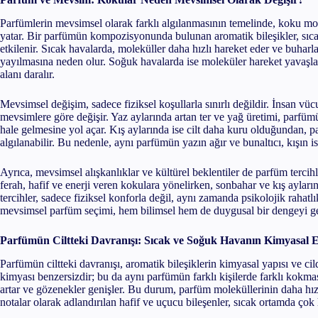
Parfümlerin mevsimsel olarak farklı algılanmasının temelinde, koku mole
yatar. Bir parfümün kompozisyonunda bulunan aromatik bileşikler, sıca
etkilenir. Sıcak havalarda, moleküller daha hızlı hareket eder ve buhar
yayılmasına neden olur. Soğuk havalarda ise moleküler hareket yavaşlar
alanı daralır.
Mevsimsel değişim, sadece fiziksel koşullarla sınırlı değildir. İnsan vüc
mevsimlere göre değişir. Yaz aylarında artan ter ve yağ üretimi, parfümün
hale gelmesine yol açar. Kış aylarında ise cilt daha kuru olduğundan, p
algılanabilir. Bu nedenle, aynı parfümün yazın ağır ve bunaltıcı, kışın i
Ayrıca, mevsimsel alışkanlıklar ve kültürel beklentiler de parfüm tercihle
ferah, hafif ve enerji veren kokulara yönelirken, sonbahar ve kış ayların
tercihler, sadece fiziksel konforla değil, aynı zamanda psikolojik rahatlı
mevsimsel parfüm seçimi, hem bilimsel hem de duygusal bir dengeyi ger
Parfümün Ciltteki Davranışı: Sıcak ve Soğuk Havanın Kimyasal E
Parfümün ciltteki davranışı, aromatik bileşiklerin kimyasal yapısı ve cil
kimyası benzersizdir; bu da aynı parfümün farklı kişilerde farklı kokmas
artar ve gözenekler genişler. Bu durum, parfüm moleküllerinin daha hız
notalar olarak adlandırılan hafif ve uçucu bileşenler, sıcak ortamda çok h