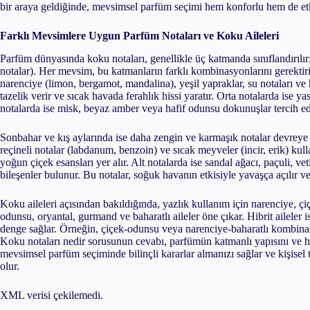
bir araya geldiğinde, mevsimsel parfüm seçimi hem konforlu hem de etki
Farklı Mevsimlere Uygun Parfüm Notaları ve Koku Aileleri
Parfüm dünyasında koku notaları, genellikle üç katmanda sınıflandırılır: ü
notalar). Her mevsim, bu katmanların farklı kombinasyonlarını gerektiri
narenciye (limon, bergamot, mandalina), yeşil yapraklar, su notaları ve 
tazelik verir ve sıcak havada ferahlık hissi yaratır. Orta notalarda ise yas
notalarda ise misk, beyaz amber veya hafif odunsu dokunuşlar tercih edi
Sonbahar ve kış aylarında ise daha zengin ve karmaşık notalar devreye gir
reçineli notalar (labdanum, benzoin) ve sıcak meyveler (incir, erik) kull
yoğun çiçek esansları yer alır. Alt notalarda ise sandal ağacı, paçuli, vet
bileşenler bulunur. Bu notalar, soğuk havanın etkisiyle yavaşça açılır ve
Koku aileleri açısından bakıldığında, yazlık kullanım için narenciye, çiçe
odunsu, oryantal, gurmand ve baharatlı aileler öne çıkar. Hibrit ailele
denge sağlar. Örneğin, çiçek-odunsu veya narenciye-baharatlı kombinas
Koku notaları nedir sorusunun cevabı, parfümün katmanlı yapısını ve h
mevsimsel parfüm seçiminde bilinçli kararlar almanızı sağlar ve kişisel
olur.
XML verisi çekilemedi.