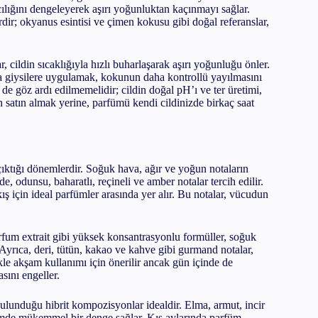
lığını dengeleyerek aşırı yoğunluktan kaçınmayı sağlar.
rdir; okyanus esintisi ve çimen kokusu gibi doğal referanslar,
 cildin sıcaklığıyla hızlı buharlaşarak aşırı yoğunluğu önler.
ya giysilere uygulamak, kokunun daha kontrollü yayılmasını
de göz ardı edilmemelidir; cildin doğal pH’ı ve ter üretimi,
 satın almak yerine, parfümü kendi cildinizde birkaç saat
çıktığı dönemlerdir. Soğuk hava, ağır ve yoğun notaların
e, odunsu, baharatlı, reçineli ve amber notalar tercih edilir.
 kış için ideal parfümler arasında yer alır. Bu notalar, vücudun
fum extrait gibi yüksek konsantrasyonlu formüller, soğuk
 Ayrıca, deri, tütün, kakao ve kahve gibi gurmand notalar,
ikle akşam kullanımı için önerilir ancak gün içinde de
sını engeller.
ulunduğu hibrit kompozisyonlar idealdir. Elma, armut, incir
simde mükemmel bir denge sağlar. Kış aylarında parfüm