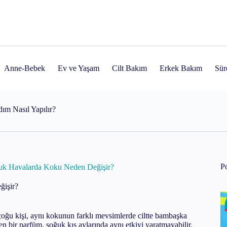
? Evde Klinik Etki Yaratan Bu Cihaz Hakkında Bilmen Gereken Her Ş
Anne-Bebek
Ev ve Yaşam
Cilt Bakım
Erkek Bakım
Sürd
ım Nasıl Yapılır?
ılır?
nler
dım 4 Gecelik Rutin Rehberi
Po
ğuk Havalarda Koku Neden Değişir?
ğişir?
 çoğu kişi, aynı kokunun farklı mevsimlerde ciltte bambaşka
Yapılır?
iren bir parfüm, soğuk kış aylarında aynı etkiyi yaratmayabilir.