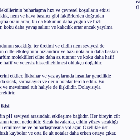
e
t]
küllerinin buharlaşma hızı ve çevresel koşulların etkisi
klık, nem ve hava basıncı gibi faktörlerden doğrudan
laşma oranı artar; bu da kokunun daha yoğun ve hızlı
, koku daha yavaş salınır ve kalıcılık artar ancak yayılma
udunun sıcaklığı, ter üretimi ve cildin nem seviyesi de
 ciltle etkileşimini hızlandırır ve bazı notaların daha baskın
arfüm molekülleri ciltte daha az tutunur ve koku daha hafif
se hafif ve yetersiz hissedilebilmesi oldukça doğaldır.
rini etkiler. İlkbahar ve yaz aylarında insanlar genellikle
da sıcak, sarmalayıcı ve derin notalar tercih edilir. Bu
k ve mevsimsel ruh haliyle de ilişkilidir. Dolayısıyla
ektirir.
tkisi
din pH seviyesi arasındaki etkileşime bağlıdır. Her bireyin cilt
ının temel nedenidir. Sıcak havalarda, cildin yüzey sıcaklığı
lı emilmesine ve buharlaşmasına yol açar. Özellikle üst
ızlı kaybolur ve orta ile alt notalar daha erken ortaya çıkar.