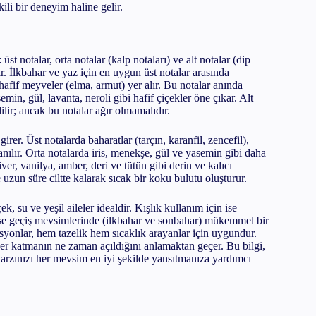
li bir deneyim haline gelir.
st notalar, orta notalar (kalp notaları) ve alt notalar (dip
r. İlkbahar ve yaz için en uygun üst notalar arasında
hafif meyveler (elma, armut) yer alır. Bu notalar anında
emin, gül, lavanta, neroli gibi hafif çiçekler öne çıkar. Alt
lir; ancak bu notalar ağır olmamalıdır.
er. Üst notalarda baharatlar (tarçın, karanfil, zencefil),
anılır. Orta notalarda iris, menekşe, gül ve yasemin gibi daha
iver, vanilya, amber, deri ve tütün gibi derin ve kalıcı
 uzun süre ciltte kalarak sıcak bir koku bulutu oluşturur.
k, su ve yeşil aileler idealdir. Kışlık kullanım için ise
r ise geçiş mevsimlerinde (ilkbahar ve sonbahar) mükemmel bir
yonlar, hem tazelik hem sıcaklık arayanlar için uygundur.
er katmanın ne zaman açıldığını anlamaktan geçer. Bu bilgi,
 tarzınızı her mevsim en iyi şekilde yansıtmanıza yardımcı