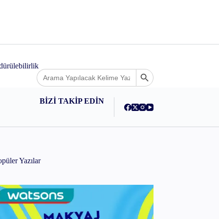
ey
ürülebilirlik
Search
Search Button
for:
BİZİ TAKİP EDİN
püler Yazılar