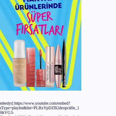
embedyt] https://www.youtube.com/embed?
istType=playlist&list=PLBxYpDZB2deopcti0n_1
8kVG3-