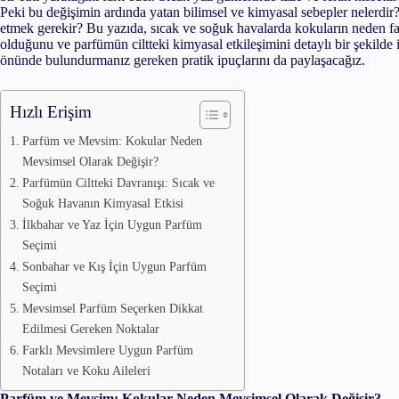
Peki bu değişimin ardında yatan bilimsel ve kimyasal sebepler nelerdi
etmek gerekir? Bu yazıda, sıcak ve soğuk havalarda kokuların neden fa
Hailey Bieber’ın Cinnamon Girl Mak
olduğunu ve parfümün ciltteki kimyasal etkileşimini detaylı bir şekild
önünde bulundurmanız gereken pratik ipuçlarını da paylaşacağız.
Everything Shower Nedir ve Nasıl Y
Hızlı Erişim
Sunburn Blush Nedir ve Nasıl Yapıl
Parfüm ve Mevsim: Kokular Neden
Mevsimsel Olarak Değişir?
Parfümün Ciltteki Davranışı: Sıcak ve
Soğuk Havanın Kimyasal Etkisi
İlkbahar ve Yaz İçin Uygun Parfüm
Seçimi
Sonbahar ve Kış İçin Uygun Parfüm
Seçimi
Mevsimsel Parfüm Seçerken Dikkat
Edilmesi Gereken Noktalar
Farklı Mevsimlere Uygun Parfüm
Notaları ve Koku Aileleri
Parfüm ve Mevsim: Kokular Neden Mevsimsel Olarak Değişir?