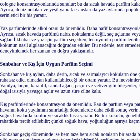
cologne konsantrasyonlarında sunulur; bu da sıcak havada parfüm kalıcı
Ayrıca, deniz notaları ve yeşil yaprak esansları da yaz aylarında popüle
serinletici bir his yaratır.
Yaz parfümlerinde alkol oranı da önemlidir. Daha hafif konsantrasyonlar,
Ayrıca, sıcak havada parfümü nabız noktalarına değil, saç uçlarına ve
sağlar. İlkbahar ve yaz için parfüm seçerken, ten uyumlu parfüm tercihi 
kokunun nasıl algılanacağını doğrudan etkiler. Bu nedenle, test etmeden
deneyimlemek her zaman en doğru yaklaşımdır.
Sonbahar ve Kış İçin Uygun Parfüm Seçimi
Sonbahar ve kış ayları, daha derin, sıcak ve sarmalayıcı kokuların öne 
rahatsız edici olmadan kullanılabileceği bir ortam yaratır. Bu mevsimlerd
Vanilya, tarçın, karanfil, sandal ağacı, paçuli ve vetiver gibi bileşenler,
doğal ısısıyla yavaşça açılır ve uzun süre ciltte kalır.
Kış parfümlerinde konsantrasyon da önemlidir. Eau de parfum veya par
havanın koku yayılımını sınırladığı dönemlerde daha etkili sonuç verir.
soğuk havalarda konfor ve sıcaklık hissi yaratır. Bu tür kokular, genell
rahatlıkla tercih edilebilir; çünkü soğuk hava, yoğunluğun aşırıya kaçma
Sonbahar geçiş döneminde ise hem taze hem sıcak notaların bir arada b
gibi meyve notalarının odunsu tabanlarla birleştiği parfümler, bu mev