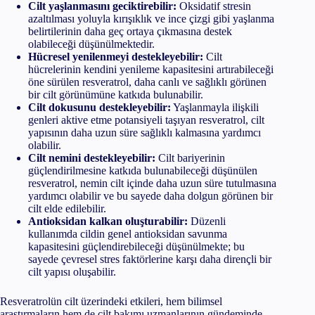
Cilt yaşlanmasını geciktirebilir:
Oksidatif stresin
azaltılması yoluyla kırışıklık ve ince çizgi gibi yaşlanma
belirtilerinin daha geç ortaya çıkmasına destek
olabileceği düşünülmektedir.
Hücresel yenilenmeyi destekleyebilir:
Cilt
hücrelerinin kendini yenileme kapasitesini artırabileceği
öne sürülen resveratrol, daha canlı ve sağlıklı görünen
bir cilt görünümüne katkıda bulunabilir.
Cilt dokusunu destekleyebilir:
Yaşlanmayla ilişkili
genleri aktive etme potansiyeli taşıyan resveratrol, cilt
yapısının daha uzun süre sağlıklı kalmasına yardımcı
olabilir.
Cilt nemini destekleyebilir:
Cilt bariyerinin
güçlendirilmesine katkıda bulunabileceği düşünülen
resveratrol, nemin cilt içinde daha uzun süre tutulmasına
yardımcı olabilir ve bu sayede daha dolgun görünen bir
cilt elde edilebilir.
Antioksidan kalkan oluşturabilir:
Düzenli
kullanımda cildin genel antioksidan savunma
kapasitesini güçlendirebileceği düşünülmekte; bu
sayede çevresel stres faktörlerine karşı daha dirençli bir
cilt yapısı oluşabilir.
Resveratrolün cilt üzerindeki etkileri, hem bilimsel
araştırmaların hem de cilt bakımı uzmanlarının gündeminde