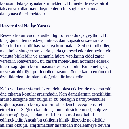
konusundaki çalışmalar sürmektedir. Bu nedenle resveratrol
takviyesi kullanmayı düşünenlerin bir sağlık uzmanına
danışması önerilmektedir.
Resveratrol Ne İşe Yarar?
Resveratrolün vücutta üstlendiği roller oldukça çeşitlidir. Bu
bileşiğin en temel işlevi, antioksidan kapasitesi sayesinde
hücreleri oksidatif hasara karşı korumaktır. Serbest radikaller,
metabolik süreçler sırasında ya da çevresel etkenler nedeniyle
vücutta birikebilir ve zamanla hücre yapılarına ciddi zarar
verebilir. Resveratrol, bu zararlı molekülleri nötralize ederek
hücre sağlığının korunmasına destek olabilir. Bu temel işlev,
resveratrolü diğer polifenoller arasında öne çıkaran en önemli
özelliklerden biri olarak değerlendirilmektedir.
Kalp ve damar sistemi üzerindeki olası etkileri de resveratrolü
öne çıkaran konular arasındadır. Kan damarlarının esnekliğini
artırabileceğine dair bulgular, bu bileşiğin kardiyovasküler
sağlık açısından koruyucu bir rol üstlenebileceğine işaret
etmektedir. Sağlıklı kan dolaşımının desteklenmesi, kalp ve
damar sağlığı açısından kritik bir unsur olarak kabul
edilmektedir. Ancak bu etkilerin klinik düzeyde ne ölçüde
anlamlı olduğu, araştırmacılar tarafından incelenmeye devam