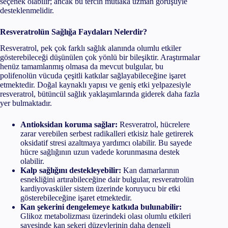
seçenek olabilir; ancak bu tercih mutlaka uzman görüşüyle
desteklenmelidir.
Resveratrolün Sağlığa Faydaları Nelerdir?
Resveratrol, pek çok farklı sağlık alanında olumlu etkiler
gösterebileceği düşünülen çok yönlü bir bileşiktir. Araştırmalar
henüz tamamlanmış olmasa da mevcut bulgular, bu
polifenolün vücuda çeşitli katkılar sağlayabileceğine işaret
etmektedir. Doğal kaynaklı yapısı ve geniş etki yelpazesiyle
resveratrol, bütüncül sağlık yaklaşımlarında giderek daha fazla
yer bulmaktadır.
Antioksidan koruma sağlar:
Resveratrol, hücrelere
zarar verebilen serbest radikalleri etkisiz hale getirerek
oksidatif stresi azaltmaya yardımcı olabilir. Bu sayede
hücre sağlığının uzun vadede korunmasına destek
olabilir.
Kalp sağlığını destekleyebilir:
Kan damarlarının
esnekliğini artırabileceğine dair bulgular, resveratrolün
kardiyovasküler sistem üzerinde koruyucu bir etki
gösterebileceğine işaret etmektedir.
Kan şekerini dengelemeye katkıda bulunabilir:
Glikoz metabolizması üzerindeki olası olumlu etkileri
sayesinde kan şekeri düzeylerinin daha dengeli