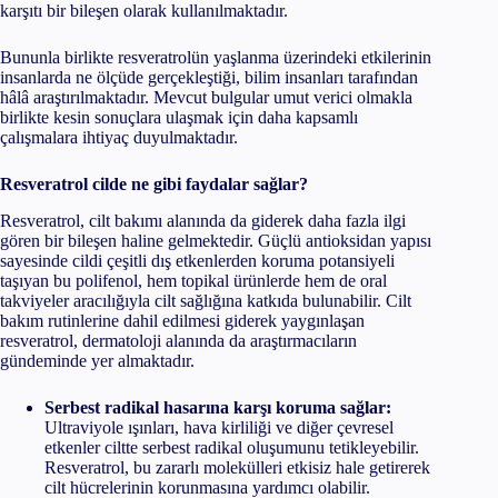
karşıtı bir bileşen olarak kullanılmaktadır.
Bununla birlikte resveratrolün yaşlanma üzerindeki etkilerinin
insanlarda ne ölçüde gerçekleştiği, bilim insanları tarafından
hâlâ araştırılmaktadır. Mevcut bulgular umut verici olmakla
birlikte kesin sonuçlara ulaşmak için daha kapsamlı
çalışmalara ihtiyaç duyulmaktadır.
Resveratrol cilde ne gibi faydalar sağlar?
Resveratrol, cilt bakımı alanında da giderek daha fazla ilgi
gören bir bileşen haline gelmektedir. Güçlü antioksidan yapısı
sayesinde cildi çeşitli dış etkenlerden koruma potansiyeli
taşıyan bu polifenol, hem topikal ürünlerde hem de oral
takviyeler aracılığıyla cilt sağlığına katkıda bulunabilir. Cilt
bakım rutinlerine dahil edilmesi giderek yaygınlaşan
resveratrol, dermatoloji alanında da araştırmacıların
gündeminde yer almaktadır.
Serbest radikal hasarına karşı koruma sağlar:
Ultraviyole ışınları, hava kirliliği ve diğer çevresel
etkenler ciltte serbest radikal oluşumunu tetikleyebilir.
Resveratrol, bu zararlı molekülleri etkisiz hale getirerek
cilt hücrelerinin korunmasına yardımcı olabilir.