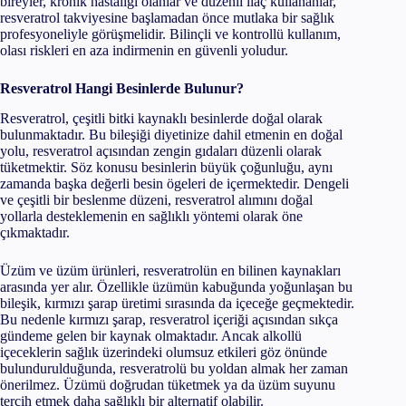
bireyler, kronik hastalığı olanlar ve düzenli ilaç kullananlar,
resveratrol takviyesine başlamadan önce mutlaka bir sağlık
profesyoneliyle görüşmelidir. Bilinçli ve kontrollü kullanım,
olası riskleri en aza indirmenin en güvenli yoludur.
Resveratrol Hangi Besinlerde Bulunur?
Resveratrol, çeşitli bitki kaynaklı besinlerde doğal olarak
bulunmaktadır. Bu bileşiği diyetinize dahil etmenin en doğal
yolu, resveratrol açısından zengin gıdaları düzenli olarak
tüketmektir. Söz konusu besinlerin büyük çoğunluğu, aynı
zamanda başka değerli besin ögeleri de içermektedir. Dengeli
ve çeşitli bir beslenme düzeni, resveratrol alımını doğal
yollarla desteklemenin en sağlıklı yöntemi olarak öne
çıkmaktadır.
Üzüm ve üzüm ürünleri, resveratrolün en bilinen kaynakları
arasında yer alır. Özellikle üzümün kabuğunda yoğunlaşan bu
bileşik, kırmızı şarap üretimi sırasında da içeceğe geçmektedir.
Bu nedenle kırmızı şarap, resveratrol içeriği açısından sıkça
gündeme gelen bir kaynak olmaktadır. Ancak alkollü
içeceklerin sağlık üzerindeki olumsuz etkileri göz önünde
bulundurulduğunda, resveratrolü bu yoldan almak her zaman
önerilmez. Üzümü doğrudan tüketmek ya da üzüm suyunu
tercih etmek daha sağlıklı bir alternatif olabilir.