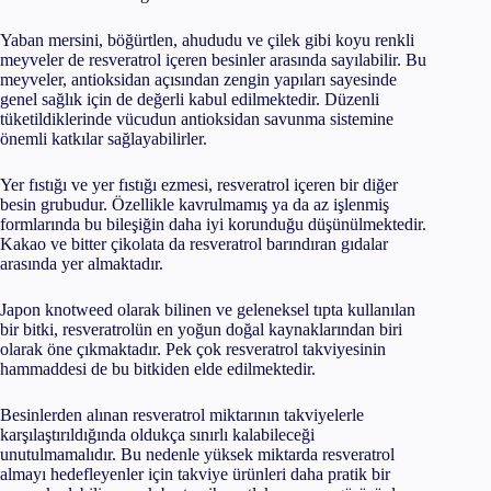
Yaban mersini, böğürtlen, ahududu ve çilek gibi koyu renkli
meyveler de resveratrol içeren besinler arasında sayılabilir. Bu
meyveler, antioksidan açısından zengin yapıları sayesinde
genel sağlık için de değerli kabul edilmektedir. Düzenli
tüketildiklerinde vücudun antioksidan savunma sistemine
önemli katkılar sağlayabilirler.
Yer fıstığı ve yer fıstığı ezmesi, resveratrol içeren bir diğer
besin grubudur. Özellikle kavrulmamış ya da az işlenmiş
formlarında bu bileşiğin daha iyi korunduğu düşünülmektedir.
Kakao ve bitter çikolata da resveratrol barındıran gıdalar
arasında yer almaktadır.
Japon knotweed olarak bilinen ve geleneksel tıpta kullanılan
bir bitki, resveratrolün en yoğun doğal kaynaklarından biri
olarak öne çıkmaktadır. Pek çok resveratrol takviyesinin
hammaddesi de bu bitkiden elde edilmektedir.
Besinlerden alınan resveratrol miktarının takviyelerle
karşılaştırıldığında oldukça sınırlı kalabileceği
unutulmamalıdır. Bu nedenle yüksek miktarda resveratrol
almayı hedefleyenler için takviye ürünleri daha pratik bir