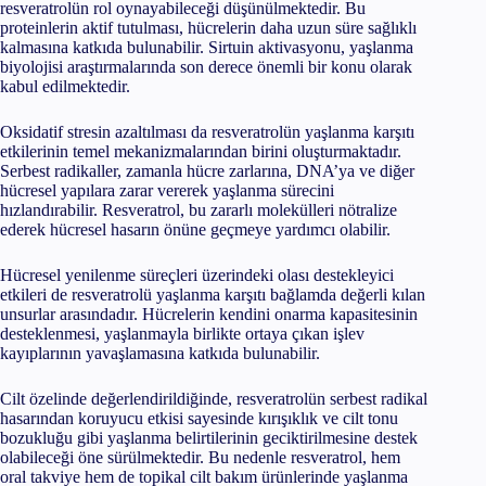
resveratrolün rol oynayabileceği düşünülmektedir. Bu
proteinlerin aktif tutulması, hücrelerin daha uzun süre sağlıklı
kalmasına katkıda bulunabilir. Sirtuin aktivasyonu, yaşlanma
biyolojisi araştırmalarında son derece önemli bir konu olarak
kabul edilmektedir.
Oksidatif stresin azaltılması da resveratrolün yaşlanma karşıtı
etkilerinin temel mekanizmalarından birini oluşturmaktadır.
Serbest radikaller, zamanla hücre zarlarına, DNA’ya ve diğer
hücresel yapılara zarar vererek yaşlanma sürecini
hızlandırabilir. Resveratrol, bu zararlı molekülleri nötralize
ederek hücresel hasarın önüne geçmeye yardımcı olabilir.
Hücresel yenilenme süreçleri üzerindeki olası destekleyici
etkileri de resveratrolü yaşlanma karşıtı bağlamda değerli kılan
unsurlar arasındadır. Hücrelerin kendini onarma kapasitesinin
desteklenmesi, yaşlanmayla birlikte ortaya çıkan işlev
kayıplarının yavaşlamasına katkıda bulunabilir.
Cilt özelinde değerlendirildiğinde, resveratrolün serbest radikal
hasarından koruyucu etkisi sayesinde kırışıklık ve cilt tonu
bozukluğu gibi yaşlanma belirtilerinin geciktirilmesine destek
olabileceği öne sürülmektedir. Bu nedenle resveratrol, hem
oral takviye hem de topikal cilt bakım ürünlerinde yaşlanma