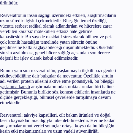
ürünüdür.
Resveratrolün insan sağlığı üzerindeki etkileri, araştırmacıların
uzun süredir ilgisini çekmektedir. Bileşiğin temel özelliği,
vücutta serbest radikal olarak adlandırılan ve hücrelere zarar
verebilen kararsız molekülleri etkisiz hale getirme
kapasitesidir. Bu sayede oksidatif stres olarak bilinen ve pek
çok kronik hastalığın temelinde yatan sürecin önüne
geçilmesine katkı sağlayabileceği düşünülmektedir. Oksidatif
stresin azaltılması, genel hücre sağlığı açısından son derece
değerli bir işlev olarak kabul edilmektedir.
Bunun yanı sıra resveratrolün, yaşlanmayla ilişkili bazı genleri
etkileyebildiğine dair bulgular da mevcuttur. Özellikle sirtuin
adı verilen protein ailesini aktive etme potansiyeli, bu bileşiği
yaşlanma karşıtı
araştırmaların odak noktalarından biri haline
getirmiştir. Bununla birlikte söz konusu etkilerin insanlarda ne
ölçüde gerçekleştiği, bilimsel çevrelerde tartışılmaya devam
etmektedir.
Resveratrol; takviye kapsülleri, cilt bakım ürünleri ve doğal
besin kaynakları aracılığıyla tüketilebilmektedir. Her ne kadar
araştırmalar umut verici sonuçlar ortaya koysa da bu bileşiğin
kesin etki mekanizmaları ve uzun vadeli güvenilirliği