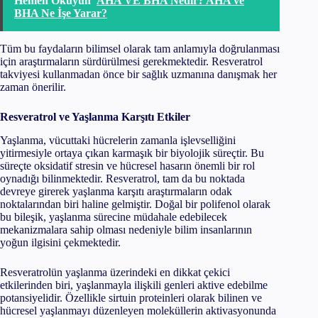
Hemen Okuyun
AHA VE BHA Nedir? AHA ve
BHA Ne İşe Yarar?
Tüm bu faydaların bilimsel olarak tam anlamıyla doğrulanması
için araştırmaların sürdürülmesi gerekmektedir. Resveratrol
takviyesi kullanmadan önce bir sağlık uzmanına danışmak her
zaman önerilir.
Resveratrol ve Yaşlanma Karşıtı Etkiler
Yaşlanma, vücuttaki hücrelerin zamanla işlevselliğini
yitirmesiyle ortaya çıkan karmaşık bir biyolojik süreçtir. Bu
süreçte oksidatif stresin ve hücresel hasarın önemli bir rol
oynadığı bilinmektedir. Resveratrol, tam da bu noktada
devreye girerek yaşlanma karşıtı araştırmaların odak
noktalarından biri haline gelmiştir. Doğal bir polifenol olarak
bu bileşik, yaşlanma sürecine müdahale edebilecek
mekanizmalara sahip olması nedeniyle bilim insanlarının
yoğun ilgisini çekmektedir.
Resveratrolün yaşlanma üzerindeki en dikkat çekici
etkilerinden biri, yaşlanmayla ilişkili genleri aktive edebilme
potansiyelidir. Özellikle sirtuin proteinleri olarak bilinen ve
hücresel yaşlanmayı düzenleyen moleküllerin aktivasyonunda