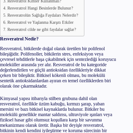
Resveratrol Kimler Kullanmalı?
Resveratrol Hangi Besinlerde Bulunur?
Resveratrolün Sağlığa Faydaları Nelerdir?
Resveratrol ve Yaşlanma Karşıtı Etkiler
Resveratrol cilde ne gibi faydalar sağlar?
Resveratrol Nedir?
Resveratrol, bitkilerde doğal olarak üretilen bir polifenol
bileşiğidir. Polifenoller, bitkilerin stres, enfeksiyon veya
çevresel tehditlerle başa çıkabilmek için sentezlediği koruyucu
moleküller arasında yer alır. Resveratrol de bu kategoride
değerlendirilen ve güçlü antioksidan özellikleriyle dikkat
çeken bir bileşiktir. Bitkisel kökenli olması, bu molekülü
sentetik antioksidanlardan ayıran en temel özelliklerden biri
olarak öne çıkarmaktadır.
Kimyasal yapısı itibarıyla stilben grubuna dahil olan
resveratrol, özellikle üzüm kabuğu, kırmızı şarap, yaban
mersini ve bazı bitkisel kaynaklarda bulunur. Bitkiler bu
molekülü genellikle mantar saldırısı, ultraviyole ışınları veya
fiziksel hasar gibi olumsuz koşullara karşı bir savunma
mekanizması olarak üretir. Başka bir deyişle resveratrol,
bitkinin kendi kendini iyileştirme ve koruma sürecinin bir