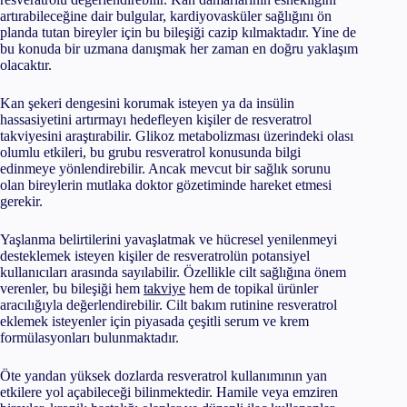
artırabileceğine dair bulgular, kardiyovasküler sağlığını ön
planda tutan bireyler için bu bileşiği cazip kılmaktadır. Yine de
bu konuda bir uzmana danışmak her zaman en doğru yaklaşım
olacaktır.
Kan şekeri dengesini korumak isteyen ya da insülin
hassasiyetini artırmayı hedefleyen kişiler de resveratrol
takviyesini araştırabilir. Glikoz metabolizması üzerindeki olası
olumlu etkileri, bu grubu resveratrol konusunda bilgi
edinmeye yönlendirebilir. Ancak mevcut bir sağlık sorunu
olan bireylerin mutlaka doktor gözetiminde hareket etmesi
gerekir.
Yaşlanma belirtilerini yavaşlatmak ve hücresel yenilenmeyi
desteklemek isteyen kişiler de resveratrolün potansiyel
kullanıcıları arasında sayılabilir. Özellikle cilt sağlığına önem
verenler, bu bileşiği hem
takviye
hem de topikal ürünler
aracılığıyla değerlendirebilir. Cilt bakım rutinine resveratrol
eklemek isteyenler için piyasada çeşitli serum ve krem
formülasyonları bulunmaktadır.
Öte yandan yüksek dozlarda resveratrol kullanımının yan
etkilere yol açabileceği bilinmektedir. Hamile veya emziren