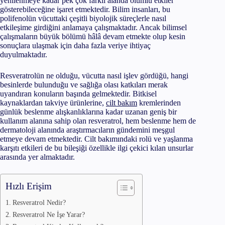
yenilenmeye kadar pek çok farklı alanda olumlu etkiler
gösterebileceğine işaret etmektedir. Bilim insanları, bu
polifenolün vücuttaki çeşitli biyolojik süreçlerle nasıl
etkileşime girdiğini anlamaya çalışmaktadır. Ancak bilimsel
çalışmaların büyük bölümü hâlâ devam etmekte olup kesin
sonuçlara ulaşmak için daha fazla veriye ihtiyaç
duyulmaktadır.
Resveratrolün ne olduğu, vücutta nasıl işlev gördüğü, hangi
besinlerde bulunduğu ve sağlığa olası katkıları merak
uyandıran konuların başında gelmektedir. Bitkisel
kaynaklardan takviye ürünlerine,
cilt bakım
kremlerinden
günlük beslenme alışkanlıklarına kadar uzanan geniş bir
kullanım alanına sahip olan resveratrol, hem beslenme hem de
dermatoloji alanında araştırmacıların gündemini meşgul
etmeye devam etmektedir. Cilt bakımındaki rolü ve yaşlanma
karşıtı etkileri de bu bileşiği özellikle ilgi çekici kılan unsurlar
arasında yer almaktadır.
Hızlı Erişim
Resveratrol Nedir?
Resveratrol Ne İşe Yarar?