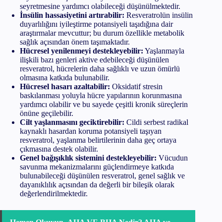
seyretmesine yardımcı olabileceği düşünülmektedir.
İnsülin hassasiyetini artırabilir:
Resveratrolün insülin
duyarlılığını iyileştirme potansiyeli taşıdığına dair
araştırmalar mevcuttur; bu durum özellikle metabolik
sağlık açısından önem taşımaktadır.
Hücresel yenilenmeyi destekleyebilir:
Yaşlanmayla
ilişkili bazı genleri aktive edebileceği düşünülen
resveratrol, hücrelerin daha sağlıklı ve uzun ömürlü
olmasına katkıda bulunabilir.
Hücresel hasarı azaltabilir:
Oksidatif stresin
baskılanması yoluyla hücre yapılarının korunmasına
yardımcı olabilir ve bu sayede çeşitli kronik süreçlerin
önüne geçilebilir.
Cilt yaşlanmasını geciktirebilir:
Cildi serbest radikal
kaynaklı hasardan koruma potansiyeli taşıyan
resveratrol, yaşlanma belirtilerinin daha geç ortaya
çıkmasına destek olabilir.
Genel bağışıklık sistemini destekleyebilir:
Vücudun
savunma mekanizmalarını güçlendirmeye katkıda
bulunabileceği düşünülen resveratrol, genel sağlık ve
dayanıklılık açısından da değerli bir bileşik olarak
değerlendirilmektedir.