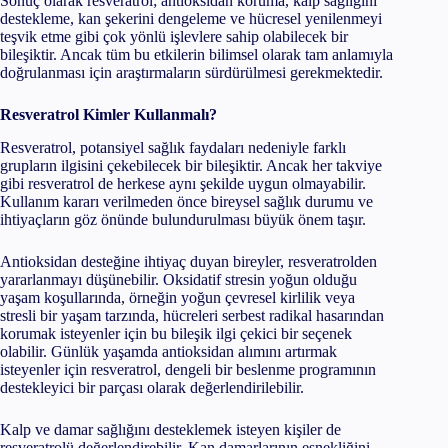
Sonuç olarak resveratrol; antioksidan koruma, kalp sağlığını
destekleme, kan şekerini dengeleme ve hücresel yenilenmeyi
teşvik etme gibi çok yönlü işlevlere sahip olabilecek bir
bileşiktir. Ancak tüm bu etkilerin bilimsel olarak tam anlamıyla
doğrulanması için araştırmaların sürdürülmesi gerekmektedir.
Resveratrol Kimler Kullanmalı?
Resveratrol, potansiyel sağlık faydaları nedeniyle farklı
grupların ilgisini çekebilecek bir bileşiktir. Ancak her takviye
gibi resveratrol de herkese aynı şekilde uygun olmayabilir.
Kullanım kararı verilmeden önce bireysel sağlık durumu ve
ihtiyaçların göz önünde bulundurulması büyük önem taşır.
Antioksidan desteğine ihtiyaç duyan bireyler, resveratrolden
yararlanmayı düşünebilir. Oksidatif stresin yoğun olduğu
yaşam koşullarında, örneğin yoğun çevresel kirlilik veya
stresli bir yaşam tarzında, hücreleri serbest radikal hasarından
korumak isteyenler için bu bileşik ilgi çekici bir seçenek
olabilir. Günlük yaşamda antioksidan alımını artırmak
isteyenler için resveratrol, dengeli bir beslenme programının
destekleyici bir parçası olarak değerlendirilebilir.
Kalp ve damar sağlığını desteklemek isteyen kişiler de
resveratrolü değerlendirebilir. Kan damarlarının esnekliğini