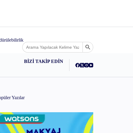
ey
ürülebilirlik
Search
Search Button
for:
BİZİ TAKİP EDİN
püler Yazılar