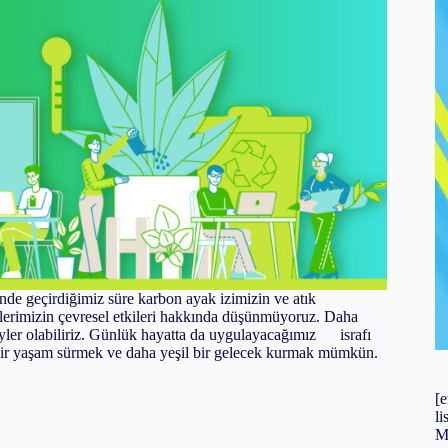
yajı Nasıl Yapılır?
apılır?
ır?
inde geçirdiğimiz süre karbon ayak izimizin ve atık
lerimizin çevresel etkileri hakkında düşünmüyoruz. Daha
reyler olabiliriz. Günlük hayatta da uygulayacağımız israfı
ir bir yaşam sürmek ve daha yeşil bir gelecek kurmak mümkün.
[
l
M