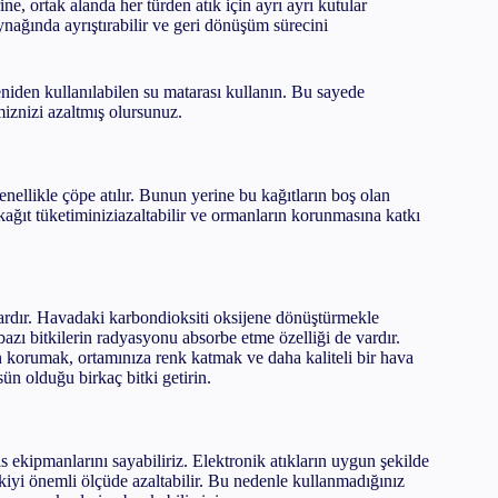
ne, ortak alanda her türden atık için ayrı ayrı kutular
aynağında ayrıştırabilir ve geri dönüşüm sürecini
eniden kullanılabilen su matarası kullanın. Bu sayede
iznizi azaltmış olursunuz.
enellikle çöpe atılır. Bunun yerine bu kağıtların boş olan
ıt tüketiminiziazaltabilir ve ormanların korunmasına katkı
dır. Havadaki karbondioksiti oksijene dönüştürmekle
bazı bitkilerin radyasyonu absorbe etme özelliği de vardır.
n korumak, ortamınıza renk katmak ve daha kaliteli bir hava
ün olduğu birkaç bitki getirin.
fis ekipmanlarını sayabiliriz. Elektronik atıkların uygun şekilde
kiyi önemli ölçüde azaltabilir. Bu nedenle kullanmadığınız