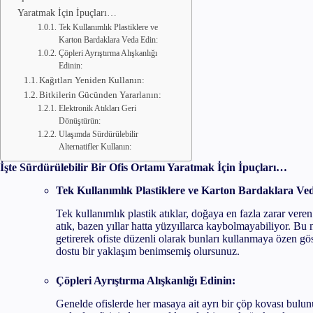
Yaratmak İçin İpuçları…
Tek Kullanımlık Plastiklere ve
Karton Bardaklara Veda Edin:
Çöpleri Ayrıştırma Alışkanlığı
Edinin:
Kağıtları Yeniden Kullanın:
Bitkilerin Gücünden Yararlanın:
Elektronik Atıkları Geri
Dönüştürün:
Ulaşımda Sürdürülebilir
Alternatifler Kullanın:
İşte Sürdürülebilir Bir Ofis Ortamı Yaratmak İçin İpuçları…
Tek Kullanımlık Plastiklere ve Karton Bardaklara Ve
Tek kullanımlık plastik atıklar, doğaya en fazla zarar veren 
atık, bazen yıllar hatta yüzyıllarca kaybolmayabiliyor. Bu
getirerek ofiste düzenli olarak bunları kullanmaya özen göst
dostu bir yaklaşım benimsemiş olursunuz.
Çöpleri Ayrıştırma Alışkanlığı Edinin:
Genelde ofislerde her masaya ait ayrı bir çöp kovası bu