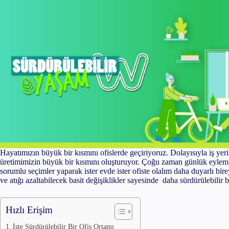
Hailey Bieber’ın Cinnamon Girl Mak
Everything Shower Nedir ve Nasıl Y
Sunburn Blush Nedir ve Nasıl Yapıl
Hayatımızın büyük bir kısmını ofislerde geçiriyoruz. Dolayısıyla iş yer
üretimimizin büyük bir kısmını oluşturuyor. Çoğu zaman günlük eylem
sorumlu seçimler yaparak ister evde ister ofiste olalım daha duyarlı bi
ve atığı azaltabilecek basit değişiklikler sayesinde daha sürdürülebil
Hızlı Erişim
İşte Sürdürülebilir Bir Ofis Ortamı