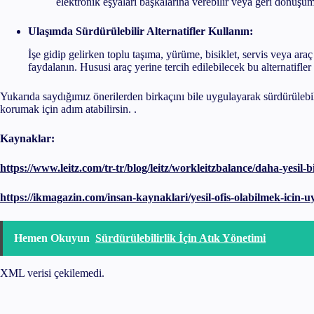
elektronik eşyaları başkalarına verebilir veya geri dönüş
Ulaşımda Sürdürülebilir Alternatifler Kullanın:
İşe gidip gelirken toplu taşıma, yürüme, bisiklet, servis veya araç
faydalanın. Hususi araç yerine tercih edilebilecek bu alternatifle
Yukarıda saydığımız önerilerden birkaçını bile uygulayarak sürdürülebili
korumak için adım atabilirsin. .
Kaynaklar:
https://www.leitz.com/tr-tr/blog/leitz/workleitzbalance/daha-yesil-b
https://ikmagazin.com/insan-kaynaklari/yesil-ofis-olabilmek-icin-
Hemen Okuyun
Sürdürülebilirlik İçin Atık Yönetimi
XML verisi çekilemedi.