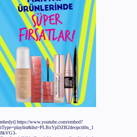
embedyt] https://www.youtube.com/embed?
istType=playlist&list=PLBxYpDZB2deopcti0n_1
8kVG3-