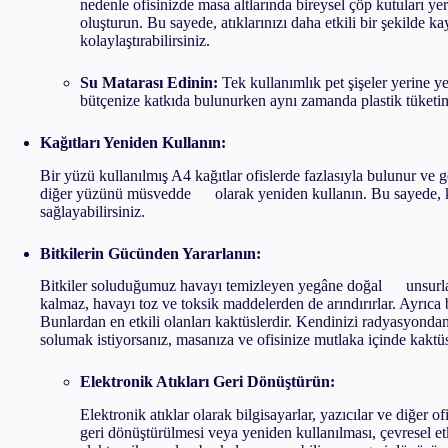
nedenle ofisinizde masa altlarında bireysel çöp kutuları yeri
oluşturun. Bu sayede, atıklarınızı daha etkili bir şekilde k
kolaylaştırabilirsiniz.
Su Matarası Edinin:
Tek kullanımlık pet şişeler yerine y
bütçenize katkıda bulunurken aynı zamanda plastik tüketim
Kağıtları Yeniden Kullanın:
Bir yüzü kullanılmış A4 kağıtlar ofislerde fazlasıyla bulunur ve g
diğer yüzünü müsvedde olarak yeniden kullanın. Bu sayede, kağ
sağlayabilirsiniz.
Bitkilerin Gücünden Yararlanın:
Bitkiler soluduğumuz havayı temizleyen yegâne doğal unsurlar
kalmaz, havayı toz ve toksik maddelerden de arındırırlar. Ayrıca 
Bunlardan en etkili olanları kaktüslerdir. Kendinizi radyasyonda
solumak istiyorsanız, masanıza ve ofisinize mutlaka içinde kaktüs
Elektronik Atıkları Geri Dönüştürün:
Elektronik atıklar olarak bilgisayarlar, yazıcılar ve diğer o
geri dönüştürülmesi veya yeniden kullanılması, çevresel et