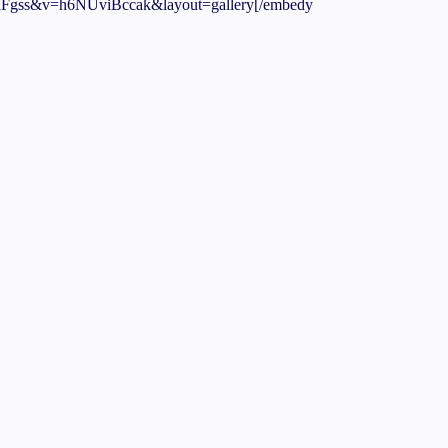
aFgss&v=h6NUviBccak&layout=gallery[/embedy