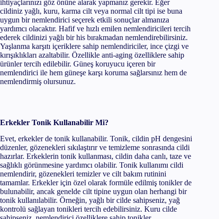
ihtiyaçlarınızı göz önüne alarak yapmanız gerekir. Eğer
cildiniz yağlı, kuru, karma cilt veya normal cilt tipi ise buna
uygun bir nemlendirici seçerek etkili sonuçlar almanıza
yardımcı olacaktır. Hafif ve hızlı emilen nemlendiricileri tercih
ederek cildinizi yağlı bir his bırakmadan nemlendirebilirsiniz.
Yaşlanma karşıtı içeriklere sahip nemlendiriciler, ince çizgi ve
kırışıklıkları azaltabilir. Özellikle anti-aging özelliklere sahip
ürünler tercih edilebilir. Güneş koruyucu içeren bir
nemlendirici ile hem güneşe karşı koruma sağlarsınız hem de
nemlendirmiş olursunuz.
Erkekler Tonik Kullanabilir Mi?
Evet, erkekler de tonik kullanabilir. Tonik, cildin pH dengesini
düzenler, gözenekleri sıkılaştırır ve temizleme sonrasında cildi
hazırlar. Erkeklerin tonik kullanması, cildin daha canlı, taze ve
sağlıklı görünmesine yardımcı olabilir. Tonik kullanımı cildi
nemlendirir, gözenekleri temizler ve cilt bakım rutinini
tamamlar. Erkekler için özel olarak formüle edilmiş tonikler de
bulunabilir, ancak genelde cilt tipine uygun olan herhangi bir
tonik kullanılabilir. Örneğin, yağlı bir cilde sahipseniz, yağ
kontrolü sağlayan tonikleri tercih edebilirsiniz. Kuru cilde
sahipseniz, nemlendirici özelliklere sahip tonikler