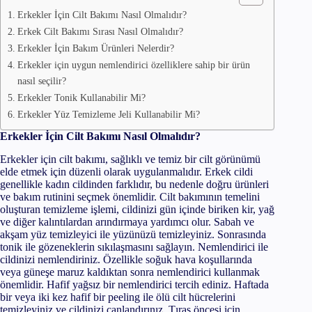
Erkekler İçin Cilt Bakımı Nasıl Olmalıdır?
Erkek Cilt Bakımı Sırası Nasıl Olmalıdır?
Erkekler İçin Bakım Ürünleri Nelerdir?
Erkekler için uygun nemlendirici özelliklere sahip bir ürün
nasıl seçilir?
Erkekler Tonik Kullanabilir Mi?
Erkekler Yüz Temizleme Jeli Kullanabilir Mi?
Erkekler İçin Cilt Bakımı Nasıl Olmalıdır?
Erkekler için cilt bakımı, sağlıklı ve temiz bir cilt görünümü
elde etmek için düzenli olarak uygulanmalıdır. Erkek cildi
genellikle kadın cildinden farklıdır, bu nedenle doğru ürünleri
ve bakım rutinini seçmek önemlidir. Cilt bakımının temelini
oluşturan temizleme işlemi, cildinizi gün içinde biriken kir, yağ
ve diğer kalıntılardan arındırmaya yardımcı olur. Sabah ve
akşam yüz temizleyici ile yüzünüzü temizleyiniz. Sonrasında
tonik ile gözeneklerin sıkılaşmasını sağlayın. Nemlendirici ile
cildinizi nemlendiriniz. Özellikle soğuk hava koşullarında
veya güneşe maruz kaldıktan sonra nemlendirici kullanmak
önemlidir. Hafif yağsız bir nemlendirici tercih ediniz. Haftada
bir veya iki kez hafif bir peeling ile ölü cilt hücrelerini
temizleyiniz ve cildinizi canlandırınız. Tıraş öncesi için