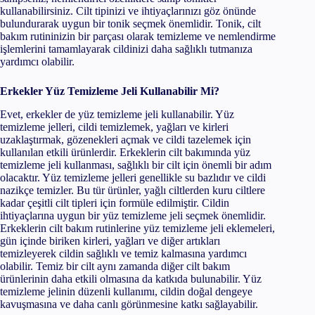
kullanabilirsiniz. Cilt tipinizi ve ihtiyaçlarınızı göz önünde
bulundurarak uygun bir tonik seçmek önemlidir. Tonik, cilt
bakım rutininizin bir parçası olarak temizleme ve nemlendirme
işlemlerini tamamlayarak cildinizi daha sağlıklı tutmanıza
yardımcı olabilir.
Erkekler Yüz Temizleme Jeli Kullanabilir Mi?
Evet, erkekler de yüz temizleme jeli kullanabilir. Yüz
temizleme jelleri, cildi temizlemek, yağları ve kirleri
uzaklaştırmak, gözenekleri açmak ve cildi tazelemek için
kullanılan etkili ürünlerdir. Erkeklerin cilt bakımında yüz
temizleme jeli kullanması, sağlıklı bir cilt için önemli bir adım
olacaktır. Yüz temizleme jelleri genellikle su bazlıdır ve cildi
nazikçe temizler. Bu tür ürünler, yağlı ciltlerden kuru ciltlere
kadar çeşitli cilt tipleri için formüle edilmiştir. Cildin
ihtiyaçlarına uygun bir yüz temizleme jeli seçmek önemlidir.
Erkeklerin cilt bakım rutinlerine yüz temizleme jeli eklemeleri,
gün içinde biriken kirleri, yağları ve diğer artıkları
temizleyerek cildin sağlıklı ve temiz kalmasına yardımcı
olabilir. Temiz bir cilt aynı zamanda diğer cilt bakım
ürünlerinin daha etkili olmasına da katkıda bulunabilir. Yüz
temizleme jelinin düzenli kullanımı, cildin doğal dengeye
kavuşmasına ve daha canlı görünmesine katkı sağlayabilir.