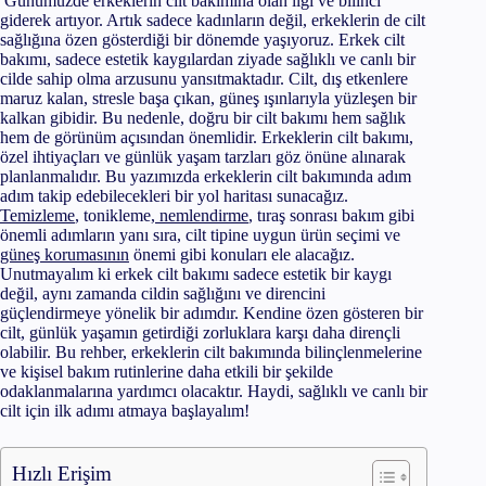
Günümüzde erkeklerin cilt bakımına olan ilgi ve bilinci
giderek artıyor. Artık sadece kadınların değil, erkeklerin de cilt
sağlığına özen gösterdiği bir dönemde yaşıyoruz. Erkek cilt
bakımı, sadece estetik kaygılardan ziyade sağlıklı ve canlı bir
cilde sahip olma arzusunu yansıtmaktadır. Cilt, dış etkenlere
maruz kalan, stresle başa çıkan, güneş ışınlarıyla yüzleşen bir
kalkan gibidir. Bu nedenle, doğru bir cilt bakımı hem sağlık
hem de görünüm açısından önemlidir. Erkeklerin cilt bakımı,
özel ihtiyaçları ve günlük yaşam tarzları göz önüne alınarak
planlanmalıdır. Bu yazımızda erkeklerin cilt bakımında adım
adım takip edebilecekleri bir yol haritası sunacağız.
Temizleme
, tonikleme,
nemlendirme
, tıraş sonrası bakım gibi
önemli adımların yanı sıra, cilt tipine uygun ürün seçimi ve
güneş korumasının
önemi gibi konuları ele alacağız.
Unutmayalım ki erkek cilt bakımı sadece estetik bir kaygı
değil, aynı zamanda cildin sağlığını ve direncini
güçlendirmeye yönelik bir adımdır. Kendine özen gösteren bir
cilt, günlük yaşamın getirdiği zorluklara karşı daha dirençli
olabilir. Bu rehber, erkeklerin cilt bakımında bilinçlenmelerine
ve kişisel bakım rutinlerine daha etkili bir şekilde
odaklanmalarına yardımcı olacaktır. Haydi, sağlıklı ve canlı bir
cilt için ilk adımı atmaya başlayalım!
Hızlı Erişim