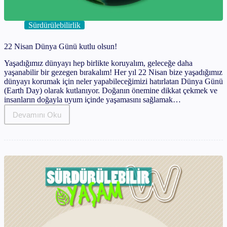
Sürdürülebilirlik
22 Nisan Dünya Günü kutlu olsun!
Yaşadığımız dünyayı hep birlikte koruyalım, geleceğe daha
yaşanabilir bir gezegen bırakalım! Her yıl 22 Nisan bize yaşadığımız
dünyayı korumak için neler yapabileceğimizi hatırlatan Dünya Günü
(Earth Day) olarak kutlanıyor. Doğanın önemine dikkat çekmek ve
insanların doğayla uyum içinde yaşamasını sağlamak…
Devamını Oku
22
Nisan
Dünya
Günü
kutlu
olsun!