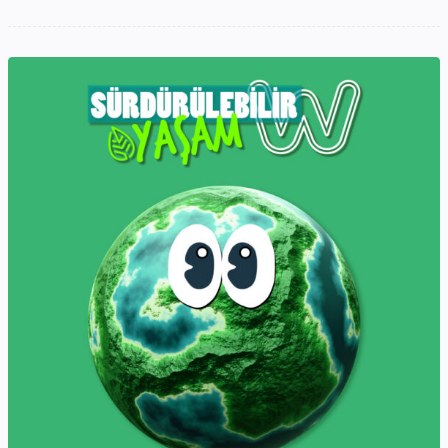
bize
elveda
demeden
önce…