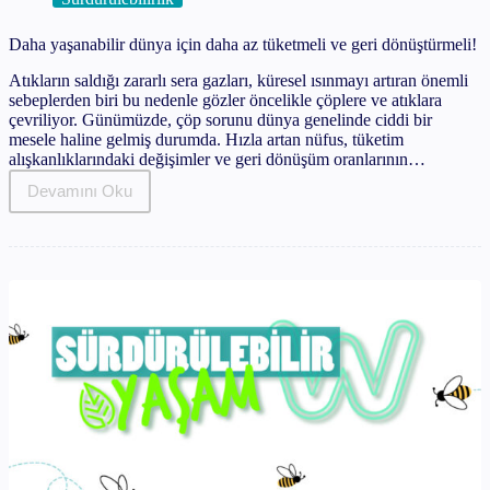
Daha yaşanabilir dünya için daha az tüketmeli ve geri dönüştürmeli!
Atıkların saldığı zararlı sera gazları, küresel ısınmayı artıran önemli
sebeplerden biri bu nedenle gözler öncelikle çöplere ve atıklara
çevriliyor. Günümüzde, çöp sorunu dünya genelinde ciddi bir
mesele haline gelmiş durumda. Hızla artan nüfus, tüketim
alışkanlıklarındaki değişimler ve geri dönüşüm oranlarının…
Devamını Oku
Daha
yaşanabilir
dünya
için
daha
az
tüketmeli
ve
geri
dönüştürmeli!