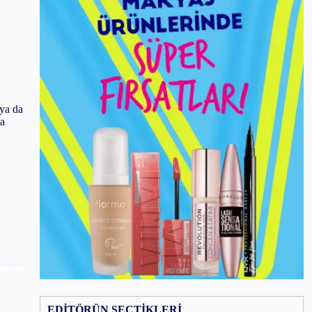
 ya da
ha
EDİTÖRÜN SEÇTİKLERİ