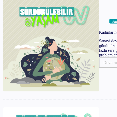
Vanilla Girl Makyajı Nedir ve Nasıl 
Sür
Hailey Bieber’ın Cinnamon Girl Mak
Kadınlar n
Everything Shower Nedir ve Nasıl Y
Sanayi devr
günümüzdek
fazla sera
Sunburn Blush Nedir ve Nasıl Yapıl
problemler
Devamı