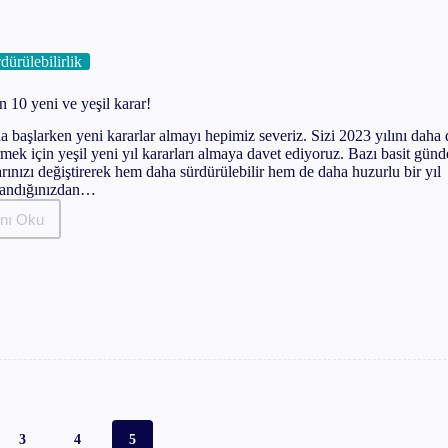
dürülebilirlik
in 10 yeni ve yeşil karar!
la başlarken yeni kararlar almayı hepimiz severiz. Sizi 2023 yılını daha
mek için yeşil yeni yıl kararları almaya davet ediyoruz. Bazı basit günd
arınızı değiştirerek hem daha sürdürülebilir hem de daha huzurlu bir yıl
sandığınızdan…
nı Oku
Yeni
ıl
çin
10
yeni
ve
yeşil
karar!
3
4
5