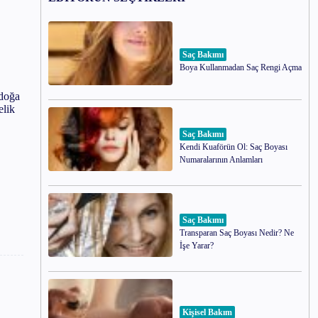
Saç Bakımı
Boya Kullanmadan Saç Rengi Açma
 doğa
elik
Saç Bakımı
Kendi Kuaförün Ol: Saç Boyası
Numaralarının Anlamları
Saç Bakımı
Transparan Saç Boyası Nedir? Ne
İşe Yarar?
Kişisel Bakım