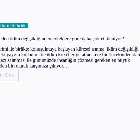
Yapılır?
dürülebilirlik
yajı Nasıl Yapılır?
eden iklim değişikliğinden erkeklere göre daha çok etkileniyor?
apılır?
imi ile birlikte konuşulmaya başlayan küresel ısınma, iklim değişikliği
i yaygın kullanımı ile iklim krizi her yıl atmosfere bir öncekinden da
 gazı salınması ile günümüzde insanlığın çözmesi gereken en büyük
ır?
den biri olarak karşımıza çıkıyor.…
nı Oku
Kadınlar
neden
iklim
değişikliğinden
erkeklere
göre
daha
çok
etkileniyor?