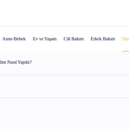
Anne-Bebek
Ev ve Yaşam
Cilt Bakım
Erkek Bakım
Sürd
? Evde Klinik Etki Yaratan Bu Cihaz Hakkında Bilmen Gereken Her Ş
ım Nasıl Yapılır?
ılır?
nler
dım 4 Gecelik Rutin Rehberi