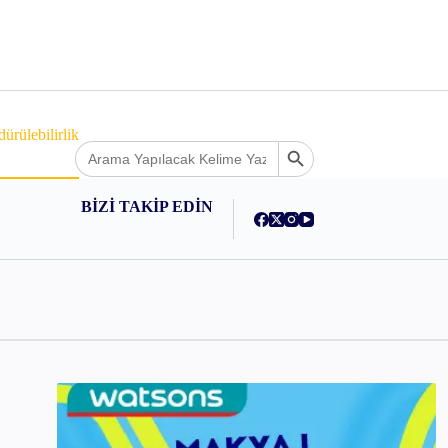
ürülebilirlik
Search
Search Button
ey
for:
BİZİ TAKİP EDİN